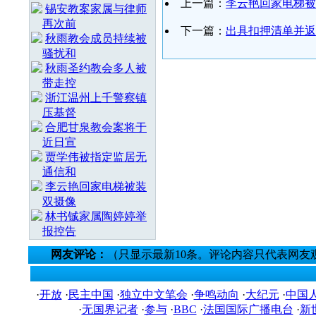
上一篇：
李云艳回家电梯被
锡安教案家属与律师
再次前
下一篇：
出具扣押清单并返
秋雨教会成员持续被
骚扰和
秋雨圣约教会多人被
带走控
浙江温州上千警察镇
压基督
合肥甘泉教会案将于
近日宣
贾学伟被指定监居无
通信和
李云艳回家电梯被装
双摄像
林书铖家属陶婷婷举
报控告
网友评论：
（只显示最新10条。评论内容只代表网友
·
开放
·
民主中国
·
独立中文笔会
·
争鸣动向
·
大纪元
·
中国
·
无国界记者
·
参与
·
BBC
·
法国国际广播电台
·
新