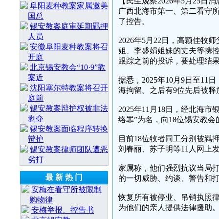
【民生观察2026年5月25
阜阳麦种教案家属邀美
广西北海市第一、第二看守所
国总
了控告。
锡安教案庭审延期羁押
人员
2026年5月22日，高颖
安徽阜阳麦种教案将召
姐、李盛娟姐妹的丈夫等携控
开庭
跟踪之前的投诉，要处理结果
北京锡安教会“10·9”教
案近
据悉，2025年10月9日至
沈阳塞尔特教案将召开
海拘留。之后有9位先后被释
庭前
锡安教案辩护权被非法
2025年11月18日，经北
剥夺
络罪”为名，向18位锡安教
锡安教案面临程序转换
目前18位牧者同工分别被羁押
辩护
刘春丽、苏子明等11人网上
锡安教案律师团队遭恶
劣打
家属称，他们强烈抗议当局
最 新 热 门
的一切威胁、约谈、警告和
安梅在看守所被限制
恢复所有被停业、吊销执照
购物律
为他们的亲人提供法律援助
安梅举报、控告书