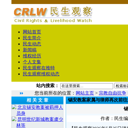
网站首页
民生简介
民生动态
新闻稿
维权经历
个人文集
民生观察在推特
民生观察维权动态
站内搜索：
您当前所在的位置：
网站主页
>
宗教自由抗争
锡安教案家属与律师再次前往
相 关 文 章
北京锡安教案被羁押人
员身
作者：民生编辑1
昆明世纪新城教案虞少
林等