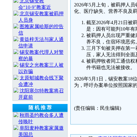
北京锡安教
2026年5月上旬，被羁押人员
会“10·9”教案近
化、医疗缺失、营养不良及
北京锡安教案被羁押
人员身
截至2026年4月21日
图雅家属哈斯的控告
是：因有可能判10年
信
被羁押人员出现严重健
黄益梓无法与家人通
养不良，住宿环境恶劣
信申请
三月下旬被关押在第一
锡安教案代理人对警
压，家人无法得到全面
察的暴
被羁押牧者同工通信权
锡安之光教案三人被
件书籍也无法被接收。
以诈骗
太原郇城教会线下聚
2026年5月1日，锡安教案
会遭冲
为，呼吁办案单位按照国家
沈阳塞尔特教案将召
开庭前
随 机 推 荐
(责任编辑：民生编辑)
秋雨圣约教会多人遭
传唤叶
阜阳麦种教案家属邀
美国总