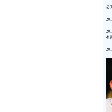
公
2
2
有
2