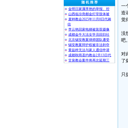
随 机 推 荐
一
金明日家属李艳的举报、控
造
山西临汾尧都金灯堂肢体被
麦种教会2025年11月8日代祷
觉
信
李云艳回家电梯被装双摄像
没
成都金牛大法女学员回归社
北京锡安教案律师团队遭受
吧
锡安教案辩护权被非法剥夺
黄益梓无法与家人通信申请
对
成都秋雨圣约教会2月13日代
甘泉教会案件将再次延期三
了
只