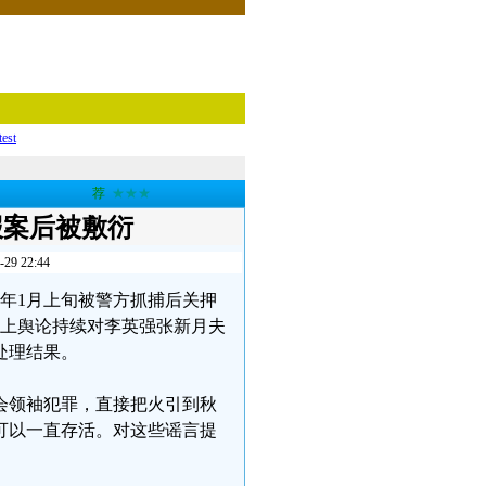
test
荐
★★★
报案后被敷衍
 22:44
今年1月上旬被警方抓捕后关押
网上舆论持续对李英强张新月夫
处理结果。
会领袖犯罪，直接把火引到秋
可以一直存活。对这些谣言提