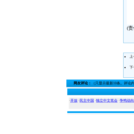
(
上
下
网友评论：
（只显示最新10条。评论
·
开放
·
民主中国
·
独立中文笔会
·
争鸣动向