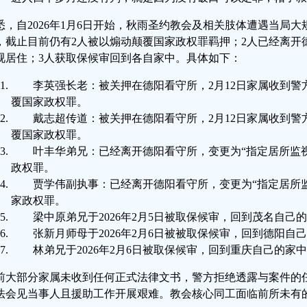
悉，自2026年1月6日开始，秋雨圣约教会及相关肢体遭遇当局
，截止目前仍有2人被以煽动颠覆国家政权罪羁押；2人已经离开
视居住；3人获取保候审回到各自家中。具体如下：
李英强长老：被关押在德阳看守所，2月12日家属收到警
覆国家政权罪。
戴志超传道：被关押在德阳看守所，2月12日家属收到警
覆国家政权罪。
叶丰华弟兄：已经离开德阳看守所，变更为“指定居所监
政权罪。
贾学伟副执事：已经离开德阳看守所，变更为“指定居所
家政权罪。
梁中原弟兄于2026年2月5日被取保候审，回到茂名自己
张新月师母于2026年2月6日被被取保候审，回到德阳自
林弟兄于2026年2月6日被取保候审，回到重庆自己的家
前大部分家属未收到任何正式法律文书，警方拒绝透露与案件的
法会见当事人且援助工作开展艰难。教会核心同工面临前所未有