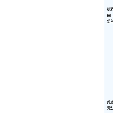
据
由
监
此
无