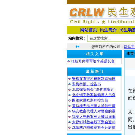
网站首页
民生简介
民生动
站内搜索：
您当前所在的位置：
网站主
李英
相 关 文 章
张新月师母写给李英强长老
最 新 热 门
安梅在看守所被限制购物律
安梅举报、控告书
北京锡安教会“10·9”教案近
在
北京锡安教案被羁押人员身
妇
图雅家属哈斯的控告信
黄益梓无法与家人通信申请
锡安教案代理人对警察的暴
从
锡安之光教案三人被以诈骗
雨
太原郇城教会线下聚会遭冲
出
沈阳塞尔特教案将召开庭前