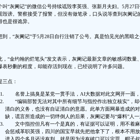
个叫“灰阑记”的微信公号持续诋毁李英强、张新月夫妇。5月27日
谣毁谤。警察接受了报警，但没有做笔录，口头说等查到灰阑记
得也是很诡异。
想到，“灰阑记”于5月28日自行注销了公号。真是怕见光的黑暗
。
此，“金约翰的烂笔头”发文表示，灰阑记最新文章的敏感词数量
爆表秒删的程度，却能存活到现在，已经说明了许多问题。
提三点：
名誉上搞臭是某党一贯手法，AI大数据对此文网开一面
“编辑部暂无法对其中所有细节与指控作出独立核实”，
清白的义务，也没有自证清白的意愿。此单方面网暴造成的对
缺，谎言所造成的一切绊倒人的后果，灰阑记要与“爆料”人一
文中指控但凡有一个是真的，有证据可以证明，用不着麻
会惩戒革职英强，四川的国宝早就先把他拿下了，根本不用放
进入四个多月还没有判，就是因为没有破口可以定罪，帽子叔