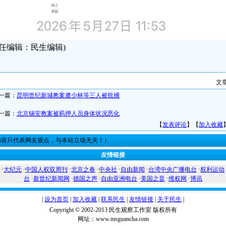
责任编辑：民生编辑)
文
一篇：
昆明世纪新城教案虞少林等三人被批捕
一篇：
北京锡安教案被羁押人员身体状况恶化
【
发表评论
】【
加入收藏
内容只代表网友观点，与本站立场无关！）
友情链接
·
大纪元
·
中国人权双周刊
·
北京之春
·
中央社
·
自由新闻
·
台湾中央广播电台
·
权利运动
台
·
新世纪新闻网
·
德国之声
·
自由亚洲电台
·
美国之音
·
维权网
·
博讯
|
设为首页
|
加入收藏
|
联系民生
|
友情链接
|
关于民生
|
Copyright © 2002-2013 民生观察工作室 版权所有
网址：www.msguancha.com