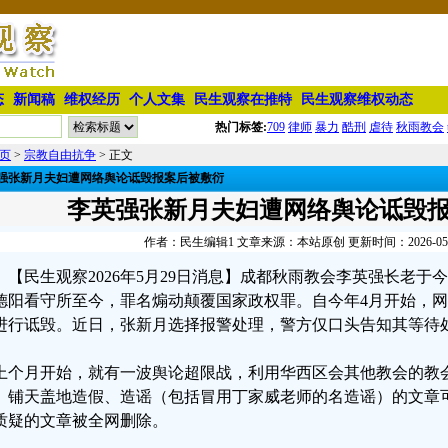
态
新闻稿
维权经历
个人文集
民生观察在推特
民生观察维权动态
热门标签:
709
律师
暴力
酷刑
虐待
秋雨教会
页
>
宗教自由抗争
> 正文
强张新月夫妇遭网络舆论诋毁报案后被敷衍
李英强张新月夫妇遭网络舆论诋毁
作者：民生编辑1 文章来源：本站原创 更新时间：2026-05-29
【民生观察2026年5月29日消息】成都秋雨教会李英强长老于
德阳看守所至今，罪名煽动颠覆国家政权罪。自今年4月开始，
进行诋毁。近日，张新月选择报警处理，警方仅口头告知其等待
上个月开始，就有一波舆论超限战，利用华西区会其他教会的教
。铺天盖地造假、造谣（包括冒用丁家威老师的名造谣）的文章
质疑的文章被全网删除。