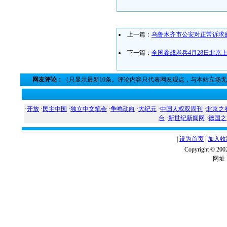
上一篇：
乌鲁木齐市公安对正常诉求
下一篇：
全国参战老兵4月28日北京
网友评论：
（只显示最新10条。评论内容只代表网友观点，与本站立场
·
开放
·
民主中国
·
独立中文笔会
·
争鸣动向
·
大纪元
·
中国人权双周刊
·
北京之
台
·
新世纪新闻网
·
德国之
|
设为首页
|
加入收
Copyright ©
网址：w