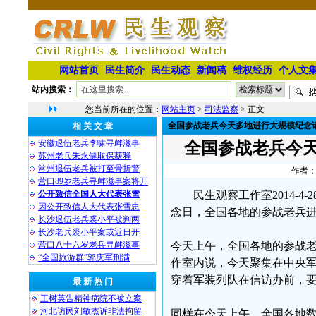
网站首页
民生简介
民生动态
新闻稿
维权经历
个人文
站内搜索：
您当前所在的位置：
网站主页
>
司法监察
> 正文
全国参战老兵今天多地进行大规模纪念
相 关 文 章
安徽退伍老兵李啸寻衅滋事
全国参战老兵今
苏州老兵朱永健取保获释
常州退伍老兵被打至骨折警
作者：
营口89岁老兵寻衅滋事案将开
公开致信全国人大代表张雪
民生观察工作室2014-
因公开致信人大代表张雪忠
念日，全国各地的参战老兵
长沙退伍老兵裘小平被判两
长沙老兵裘小平案或近日开
营口八十六岁老兵寻衅滋事
今天上午，全国各地的参战
“全国旅游群”郭庆军刑满
作室内说，今天聚集在中央
穿着军装列队在信访办前，
最 新 热 门
王树英告精神病院不被立案
河北访民刘敏杰诉非法拘留
同样在今天上午，全国各地