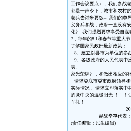
工作会议要点），我们参战
都是一声令下，城市和农村
老兵去讨米要饭-- 我们的
义务兵参战，政府一直没有
化》 我们强烈要求享受自谋职业
7，每年的8.1和春节等重大
了解国家民政部最新政策；
8。建立以县市为单位的参
9。各级政府的人民代表中应
表。 .10。请求我
家光荣牌》，和做出相应的
请求娄底市委市政府领导和
实际情况 。请求立即落实中
的党中央的温暖阳光 ！！！
军礼！
2014年4月
越战幸存代表： 梁再
(责任编辑：民生编辑)