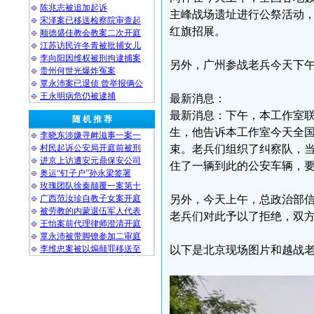
陈兆志被追加起诉
主峰战场遗址进行公祭活动
宋泽案已移送检察院审查起
红旗招展。
顺德盛佳教会教案二次开庭
江苏访民许冬青被批捕女儿
李向阳因维权被刑拘逮捕案
另外，广州参战老兵今天下午
贵州何世光爆炸冤案
覃永沛案已退侦 曾举报俩公
王永明病危仍被逮捕
最新消息：
最新消息：下午，本工作室
随 机 推 荐
生，他告诉本工作室今天全国
李晓东涉嫌寻衅滋事一案一
村民起诉公安局开庭前被刑
束。老兵们组织了纠察队，
进京上访遭安元鼎保安公司
住了一辆到此的公安车辆，
奥运“钉子户”孙永梁签署
玫瑰团队徐秦颠覆一案第十
广西范汝珍自教子女案开庭
另外，今天上午，总政治部
被劳教的内蒙退伍军人代表
老兵们对此予以了拒绝，双
王怡案前代理律师澄清开庭
覃永沛被带脚镣参加二审庭
李维忠案被以煽颠罪移送至
以下是北京现场图片和越战