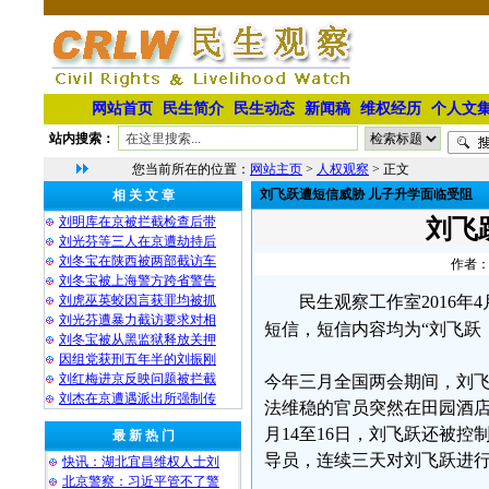
网站首页
民生简介
民生动态
新闻稿
维权经历
个人文
站内搜索：
您当前所在的位置：
网站主页
>
人权观察
> 正文
刘飞跃遭短信威胁 儿子升学面临受阻
相 关 文 章
刘明库在京被拦截检查后带
刘飞
刘光芬等三人在京遭劫持后
刘冬宝在陕西被两部截访车
作者：
刘冬宝被上海警方跨省警告
刘虎巫英蛟因言获罪均被抓
民生观察工作室2016年
刘光芬遭暴力截访要求对相
短信，短信内容均为“刘飞跃
刘冬宝被从黑监狱释放关押
因组党获刑五年半的刘振刚
刘红梅进京反映问题被拦截
今年三月全国两会期间，刘
刘杰在京遭遇派出所强制传
法维稳的官员突然在田园酒店
月14至16日，刘飞跃还被
最 新 热 门
导员，连续三天对刘飞跃进行
快讯：湖北宜昌维权人士刘
北京警察：习近平管不了警