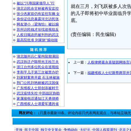
被以“污辱国家领导人”行
就在三月，刘飞跃被多人次
湖北访民余甘林被再安监控
的儿子即将初中毕业面临升
张少杰家前仍有监控车辆 女
身份证信息暴露河北访民张
底。
网友渺小（梁海怡）被以煽
苏州访民钱才珍找巡视组反
(责任编辑：民生编辑)
人权日喝农药被判刑的武汉
最高院批准 刘家财“煽动颠
随 机 推 荐
湖北随州吕仁菊拘留期满回
武汉拆迁户陈明光王桂兰夫
上一篇：
人权律师葛永喜疑因网络言
浙江台州多位民众在巡视组
李和平儿子第三次被禁办护
下一篇：
福建维权人士纪斯尊两罪并
刘家财案将开庭 石玉林被旅
荆门公民刘艳丽被武汉国保
广东维权人士郑创添被村干
武汉疫情失控 中部战区协助
家属接电话通知江天勇律师
广西维权人士谭爱军遭跨省
网友评论：
（只显示最新10条。评论内容只代表网友观点，与本站立场
·
开放
·
民主中国
·
独立中文笔会
·
争鸣动向
·
大纪元
·
中国人权双周刊
·
北京之