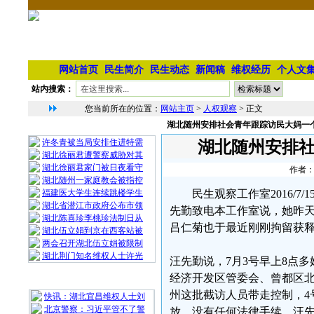
网站首页
民生简介
民生动态
新闻稿
维权经历
个人文
站内搜索：
您当前所在的位置：
网站主页
>
人权观察
> 正文
湖北随州安排社会青年跟踪访民大妈一个
相 关 文 章
许冬青被当局安排住进特需
湖北随州安排社
湖北徐丽君遭警察威胁对其
湖北徐丽君家门被日夜看守
作者：
湖北随州一家庭教会被指控
福建医大学生连续跳楼学生
民生观察工作室2016/
湖北省潜江市政府公布市领
先勤致电本工作室说，她昨
湖北陈喜珍李桃珍法制日从
吕仁菊也于最近刚刚拘留获
湖北伍立娟到京在西客站被
两会召开湖北伍立娟被限制
湖北荆门知名维权人士许光
汪先勤说，7月3号早上8点
经济开发区管委会、曾都区
最 新 热 门
州这批截访人员带走控制，4
快讯：湖北宜昌维权人士刘
北京警察：习近平管不了警
放，没有任何法律手续。汪先