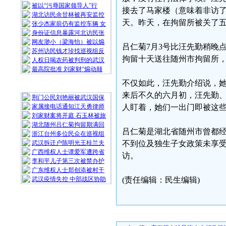
被以“污辱国家领导人”行
接去了马家楼（意味着非访了
湖北访民余甘林被再安监控
天。昨天，在拘留所被关了
张少杰家前仍有监控车辆 女
身份证信息暴露河北访民张
网友渺小（梁海怡）被以煽
吕仁菊7月3号比汪先勤稍晚
苏州访民钱才珍找巡视组反
拘留十天送往随州市拘留所
人权日喝农药被判刑的武汉
最高院批准 刘家财“煽动颠
不仅如此，汪先勤介绍说，
随 机 推 荐
来后不久的六月初，汪先勤
荆门公民刘艳丽被武汉国保
家属接电话通知江天勇律师
人盯着，她们一出门即被这
刘家财案将开庭 石玉林被旅
湖北随州吕仁菊拘留期满回
吕仁菊是湖北省随州市曾都
浙江台州多位民众在巡视组
武汉拆迁户陈明光王桂兰夫
不到位及独生子女政策未享
广西维权人士谭爱军遭跨省
访。
李和平儿子第三次被禁办护
广东维权人士郑创添被村干
武汉疫情失控 中部战区协助
(责任编辑：民生编辑)