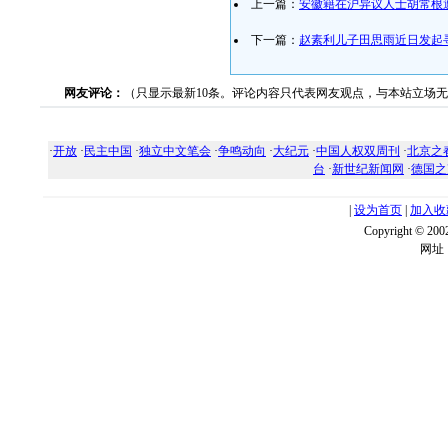
上一篇：
安徽籍在沪异议人士胡常根
下一篇：
赵素利儿子田思雨近日发起
网友评论：
（只显示最新10条。评论内容只代表网友观点，与本站立场
·
开放
·
民主中国
·
独立中文笔会
·
争鸣动向
·
大纪元
·
中国人权双周刊
·
北京之
台
·
新世纪新闻网
·
德国之
|
设为首页
|
加入收
Copyright ©
网址：w