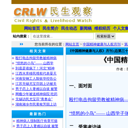
网站首页
民生简介
民生动态
新闻稿
维权经历
个人文
站内搜索：
您当前所在的位置：
网站主页
>
中国精神健康与人权月刊
>
第
《中国精神健康与人权》月刊 (总第三
相 关 文 章
殴打电击拘留劳教被精神病
《中国精
“愤怒的小鸟”—— 山西学
到底是谁疯了！河北“精神
作者：民
江西水库移民维权代表晏天
河南安钢工人陈钦华控告公
江苏无锡尤宝芬因上访被关
一、面对面
男子恋上人妻难以自拔 被警
网瘾少年被送精神病院 吃药
无锡访民尤宝芬“青奥会”
殴打电击拘留劳教被精神病
湖南湘乡市民黄枚芳因上访
“愤怒的小鸟”—— 山西学
最 新 热 门
精神病人强制医疗有章可循
男子恋上人妻难以自拔 被警
二、受害者访谈