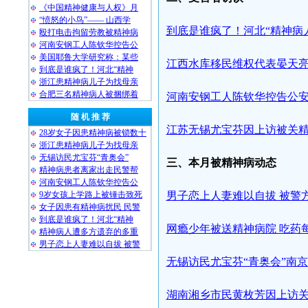
《中国精神健康与人权》月
“愤怒的小鸟”—— 山西学
到底是谁疯了！河北“精神病
殴打电击拘留劳教被精神病
河南安钢工人陈钦华控告公
美国耶鲁大学研究称：某些
江西水库移民维权代表晏天
到底是谁疯了！河北“精神
浙江患精神病儿子为找母亲
合肥三名精神病人被捆绑着
河南安钢工人陈钦华控告公
随 机 推 荐
江苏无锡尤宝芬因上访被关
28岁女子因患精神病被锁数十
浙江患精神病儿子为找母亲
无锡访民尤宝芬“青奥会”
三、本月被精神病动态
精神病患者离家出走民警帮
河南安钢工人陈钦华控告公
9岁女孩上学路上被锤击致死
男子恋上人妻难以自拔 被警
女子因患有精神病扰民 民警
到底是谁疯了！河北“精神
网瘾少年被送精神病院 吃药每
精神病人遭多方遗弃的多重
男子恋上人妻难以自拔 被警
无锡访民尤宝芬“青奥会”南
湖南湘乡市民黄枚芳因上访