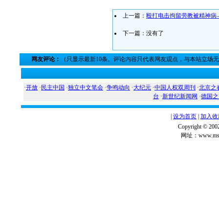
上一篇：
殴打电击拘留劳教被精神病
下一篇：没有了
网友评论：
（只显示最新10条。评论内容只代表网友观点，与本站立场
·
开放
·
民主中国
·
独立中文笔会
·
争鸣动向
·
大纪元
·
中国人权双周刊
·
北京之
台
·
新世纪新闻网
·
德国之
|
设为首页
|
加入收
Copyright ©
网址：www.msg