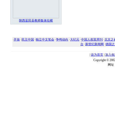
陕西蓝田县教师集体拉横
·
开放
·
民主中国
·
独立中文笔会
·
争鸣动向
·
大纪元
·
中国人权双周刊
·
北京之
台
·
新世纪新闻网
·
德国之
|
设为首页
|
加入收
Copyright ©
网址：w