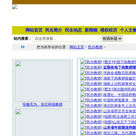
网站首页
民生简介
民生动态
新闻稿
维权经历
个人文
站内搜索：
您当前所在的位置：
网站主页
>
民办教师
>
民办教师文章列表
本栏最新图片
[
民办教师
]
[图文]中国下岗教
[
民办教师
]
近期各地下岗教师维
[
民办教师
]
河南全省数百民师集
[
民办教师
]
湖南下岗教师捡破烂
[
民办教师
]
湖南上访民师蒋祥生
[
民办教师
]
[图文]湖北随州民
[
民办教师
]
路透社：中国农村教
[
民办教师
]
中国民师冤案录：用
安徽无为、淮北再现教师
[
民办教师
]
湖北民师多年上访无
[
民办教师
]
山东省枣庄市全体老
[
民办教师
]
[组图]民生观察工
[
民办教师
]
[组图]山东五千下
[
民办教师
]
山东省年前接连拘留
[
民办教师
]
湖北江陵二百代课教