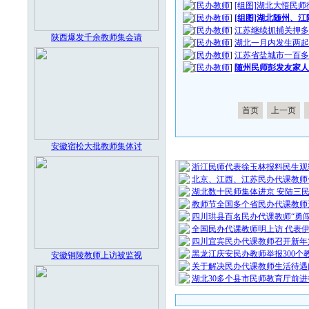
[
民办教师
]
[组图]湖北大悟民
[
民办教师
]
[组图]湖北随州、
[
民办教师
]
江苏继续抓捕关押多
陕西爆发千余教师集会请
[
民办教师
]
湖北一月内发生两起
[
民办教师
]
江苏省盐城市一百多
[
民办教师
]
随州民师彭发友家人
首页
上一页
安徽宿松大批教师集体讨
最 新 热 
浙江民师代表徐玉林报料民生观
北京、江西、江苏民办代课教师
湖北数十民师集体进京 安陆三
教师节全国多个省民办代课教师
四川珙县百名民办代课教师“勇闯
全国民办代课教师明上访 代表
四川宜宾民办代课教师召开新年
黑龙江庆安民办教师举报300个
安徽铜陵教师上访被监视
关于解决民办代课教师生活待遇
湖北30多个县市民师教育厅前