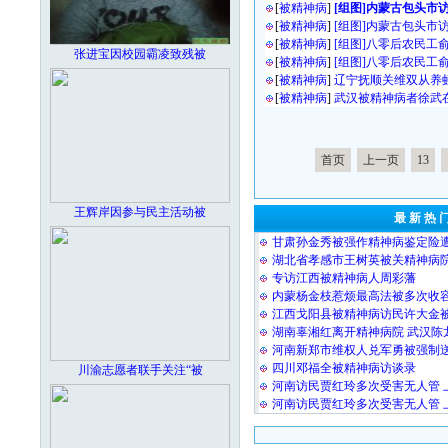
[
被精神病
]
[组图]内蒙古包头市
[
被精神病
]
[组图]内蒙古包头市
[
被精神病
]
[组图]八零后农民工俞
张进宝因校园霸凌致残被
[
被精神病
]
[组图]八零后农民工俞
[
被精神病
]
辽宁抚顺关维双从养
[
被精神病
]
武汉被精神病者徐武
首页
上一页
13
王辉岸因参与民主活动被
最 新 热 
甘肃孙金秀被强作精神病鉴定险
湖北省孝感市王树英被关精神病
专访江西被精神病人周彩藩
内蒙杨金枝惹烦最高法被多次收
江西戈阳县被精神病访民许大金
湖南辜湘红离开精神病院 武汉陈
河南新郑市维权人兑军勇被强制
四川邓福全被精神病访谈录
川渝志愿者联手关注“被
河南访民贾红玲多次受害无人管 
河南访民贾红玲多次受害无人管 