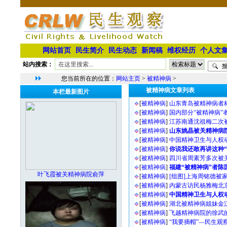
网站首页
民生简介
民生动态
新闻稿
维权经历
个人文
站内搜索：
您当前所在的位置：
网站主页
>
被精神病
>
被精神病文章列表
本栏最新图片
[
被精神病
]
山东青岛被精神病者
[
被精神病
]
国内部分“被精神病”
[
被精神病
]
江苏南通沈祖梅二次
[
被精神病
]
山东姚晶被关精神病
[
被精神病
]
中国精神卫生与人权动
[
被精神病
]
你说我还敢再讲这种“
[
被精神病
]
四川省周素芳多次被
[
被精神病
]
福建“被精神病”者陈
叶飞霞被关精神病院俞萍
[
被精神病
]
[组图]上海周铭德被
[
被精神病
]
内蒙古访民杨雅梅北
[
被精神病
]
中国精神卫生与人权动
[
被精神病
]
湖北被精神病姐妹金
[
被精神病
]
飞越精神病院的徐武
[
被精神病
]
“我要摘帽”—民生观