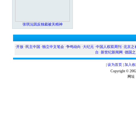
张琪沅因反独裁被关精神
·
开放
·
民主中国
·
独立中文笔会
·
争鸣动向
·
大纪元
·
中国人权双周刊
·
北京之
台
·
新世纪新闻网
·
德国之
|
设为首页
|
加入收
Copyright ©
网址：w