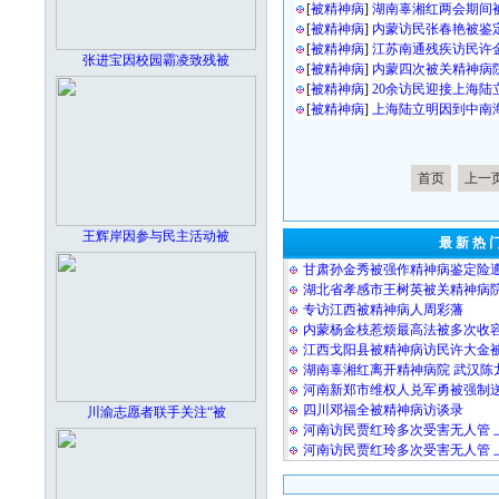
[
被精神病
]
湖南辜湘红两会期间
[
被精神病
]
内蒙访民张春艳被鉴
[
被精神病
]
江苏南通残疾访民许
张进宝因校园霸凌致残被
[
被精神病
]
内蒙四次被关精神病院
[
被精神病
]
20余访民迎接上海陆
[
被精神病
]
上海陆立明因到中南
首页
上一
王辉岸因参与民主活动被
最 新 热 
甘肃孙金秀被强作精神病鉴定险
湖北省孝感市王树英被关精神病
专访江西被精神病人周彩藩
内蒙杨金枝惹烦最高法被多次收
江西戈阳县被精神病访民许大金
湖南辜湘红离开精神病院 武汉陈
河南新郑市维权人兑军勇被强制
四川邓福全被精神病访谈录
川渝志愿者联手关注“被
河南访民贾红玲多次受害无人管 
河南访民贾红玲多次受害无人管 