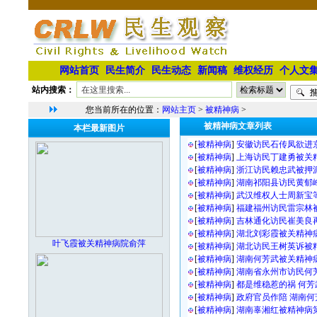
网站首页
民生简介
民生动态
新闻稿
维权经历
个人文
站内搜索：
您当前所在的位置：
网站主页
>
被精神病
>
被精神病文章列表
本栏最新图片
[
被精神病
]
安徽访民石传凤欲进
[
被精神病
]
上海访民丁建勇被关
[
被精神病
]
浙江访民赖忠武被押
[
被精神病
]
湖南祁阳县访民黄郁
[
被精神病
]
武汉维权人士周新宝
[
被精神病
]
福建福州访民雷宗林
[
被精神病
]
吉林通化访民崔美良
[
被精神病
]
湖北刘彩霞被关精神
叶飞霞被关精神病院俞萍
[
被精神病
]
湖北访民王树英诉被
[
被精神病
]
湖南何芳武被关精神
[
被精神病
]
湖南省永州市访民何
[
被精神病
]
都是维稳惹的祸 何
[
被精神病
]
政府官员作陪 湖南
[
被精神病
]
湖南辜湘红被精神病