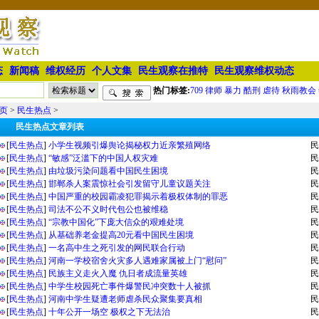
态
新闻稿
维权经历
个人文集
民生观察在推特
民生观察维权动态
热门标签:
709
律师
暴力
酷刑
虐待
秋雨教会
页
>
民生热点
>
民生热点文章列表
[
民生热点
]
小学生视频引爆舆论揭秘权力近亲繁殖网络
民
[
民生热点
]
“敏感”泛滥下的中国人权灾难
民
[
民生热点
]
由垃圾污染问题看中国民生困境
民
[
民生热点
]
邯郸杀人案震惊社会引发留守儿童议题关注
民
[
民生热点
]
中国严重的校园霸凌犯罪揭示着极权体制的罪恶
民
[
民生热点
]
司法不公不义时代包公也被维稳
民
[
民生热点
]
“宗教中国化”下庞大信众的艰难处境
民
[
民生热点
]
从基础养老金提高20元看中国民生困境
民
[
民生热点
]
一名高中生之死引发的网民联合行动
民
[
民生热点
]
河南一学校宿舍火灾多人遇难家属被上门“慰问”
民
[
民生热点
]
民族主义走火入魔 仇日者成流量英雄
民
[
民生热点
]
中学生校园死亡事件爆警民冲突数十人被抓
民
[
民生热点
]
河南中学生疑遭老师虐杀民众聚集要真相
民
[
民生热点
]
十年公开一场空 极权之下无法治
民