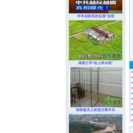
年年创新高的反腐“业绩
湖南江华“纸上种水稻”
律师被关入铁笼注释中共