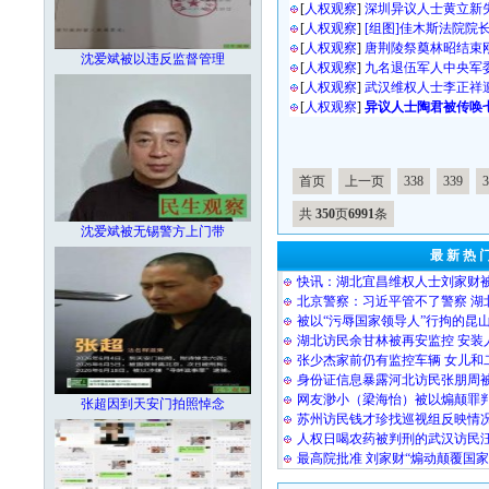
[
人权观察
]
深圳异议人士黄立新
[
人权观察
]
[组图]佳木斯法院院
[
人权观察
]
唐荆陵祭奠林昭结束
沈爱斌被以违反监督管理
[
人权观察
]
九名退伍军人中央军
[
人权观察
]
武汉维权人士李正祥
[
人权观察
]
异议人士陶君被传唤
首页
上一页
338
339
3
共
350
页
6991
条
沈爱斌被无锡警方上门带
最 新 热 
快讯：湖北宜昌维权人士刘家财
北京警察：习近平管不了警察 湖
被以“污辱国家领导人”行拘的昆
湖北访民余甘林被再安监控 安装
张少杰家前仍有监控车辆 女儿和
身份证信息暴露河北访民张朋周
网友渺小（梁海怡）被以煽颠罪
张超因到天安门拍照悼念
苏州访民钱才珍找巡视组反映情况
人权日喝农药被判刑的武汉访民
最高院批准 刘家财“煽动颠覆国