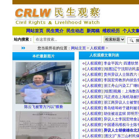
网站首页
民生简介
民生动态
新闻稿
维权经历
个人文
站内搜索：
您当前所在的位置：
网站主页
>
人权观察
>
人权观察文章列表
本栏最新图片
[
人权观察
]
李金平因六·四遭软禁
[
人权观察
]
[组图]辽宁沈阳访民
[
人权观察
]
贵州异议人士陈西六
[
人权观察
]
李国宏劳教所内状告
[
人权观察
]
浙江舟山污染工厂继
[
人权观察
]
[组图]视频：上海数
[
人权观察
]
冯正虎在上海机场被
[
人权观察
]
浙江两异议人士被警
陈云飞被警方污以“猥亵
[
人权观察
]
青岛错埠岭于建利被
[
人权观察
]
胡佳被送监狱 郑明
[
人权观察
]
异议人士李国宏绝食
[
人权观察
]
中国通讯维权斗士陈
[
人权观察
]
异议人士胡俊雄在北
[
人权观察
]
[图文]广东三山村民