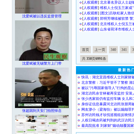
[
人权观察
]
北京著名异议人士赵
[
人权观察
]
维权人士倪玉兰家成“
[
人权观察
]
[图文]吕耿松家人致
沈爱斌被以违反监督管理
[
人权观察
]
郑明芳继续被软禁 警
[
人权观察
]
北京维权人士倪玉兰
[
人权观察
]
山东省荷泽市维权人
首页
上一页
340
341
3
共
350
页
6991
条
沈爱斌被无锡警方上门带
最 新 热 
快讯：湖北宜昌维权人士刘家财
北京警察：习近平管不了警察 湖
被以“污辱国家领导人”行拘的昆
湖北访民余甘林被再安监控 安装
张少杰家前仍有监控车辆 女儿和
身份证信息暴露河北访民张朋周
网友渺小（梁海怡）被以煽颠罪
张超因到天安门拍照悼念
苏州访民钱才珍找巡视组反映情况
人权日喝农药被判刑的武汉访民
最高院批准 刘家财“煽动颠覆国