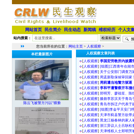
网站首页
民生简介
民生动态
新闻稿
维权经历
个人文
站内搜索：
您当前所在的位置：
网站主页
>
人权观察
>
人权观察文章列表
本栏最新图片
[
人权观察
]
李国宏劳教所内披露
[
人权观察
]
[组图]江西青年在闹
[
人权观察
]
关于公安部门调查万
[
人权观察
]
周孟新取保候审回家
[
人权观察
]
周莉遭当地警方驱逐
[
人权观察
]
李和平遭警察开车撞
[
人权观察
]
郑明芳、廖祖笙、陈
[
人权观察
]
滕彪李苏滨关于青岛
陈云飞被警方污以“猥亵
[
人权观察
]
青岛市拆迁户代表于
[
人权观察
]
[组图]李金平天安门
[
人权观察
]
天津市蓟县警方欲带
[
人权观察
]
黑龙江杨春林的家人
[
人权观察
]
浙江异议人士吕耿松
[
人权观察
]
天津维权人士郑明芳