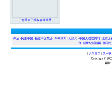
王海琴为子维权事业遭受
·
开放
·
民主中国
·
独立中文笔会
·
争鸣动向
·
大纪元
·
中国人权双周刊
·
北京之
台
·
新世纪新闻网
·
德国之
|
设为首页
|
加入收
Copyright ©
网址：w