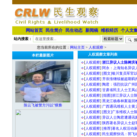
网站首页
民生简介
民生动态
新闻稿
维权经历
个人文
站内搜索：
您当前所在的位置：
网站主页
>
人权观察
>
人权观察文章列表
本栏最新图片
[
人权观察
]
浙江异议人士陈树庆
[
人权观察
]
阿永：上海知名异议
[
人权观察
]
[图文]银川复员军官
[
人权观察
]
齐崇淮继续被超期羁
[
人权观察
]
陶君：强烈抗议广州
[
人权观察
]
甘肃省民主人士王凤
[
人权观察
]
[组图]浙江异议人士
[
人权观察
]
黑龙江杨春林案返回
陈云飞被警方污以“猥亵
[
人权观察
]
广西通讯维权人士黄
[
人权观察
]
[图文]广东维权人士
[
人权观察
]
异议人士陶君遭通讯
[
人权观察
]
陕西著名异议人士赵
[
人权观察
]
[推荐]著名人权活动
[
人权观察
]
民生观察快讯：郭飞