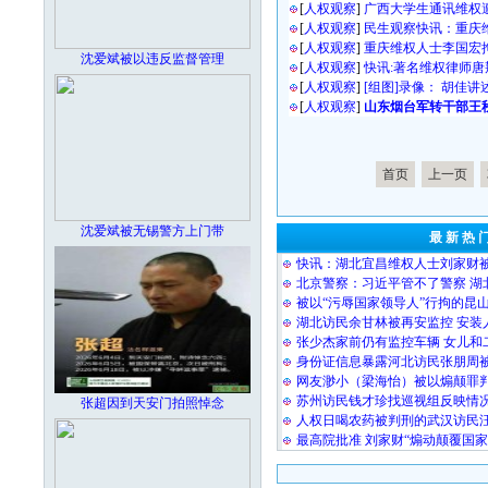
[
人权观察
]
广西大学生通讯维权
[
人权观察
]
民生观察快讯：重庆
[
人权观察
]
重庆维权人士李国宏
沈爱斌被以违反监督管理
[
人权观察
]
快讯:著名维权律师
[
人权观察
]
[组图]录像： 胡佳
[
人权观察
]
山东烟台军转干部王秋
首页
上一页
沈爱斌被无锡警方上门带
最 新 热 
快讯：湖北宜昌维权人士刘家财
北京警察：习近平管不了警察 湖
被以“污辱国家领导人”行拘的昆
湖北访民余甘林被再安监控 安装
张少杰家前仍有监控车辆 女儿和
身份证信息暴露河北访民张朋周
网友渺小（梁海怡）被以煽颠罪
苏州访民钱才珍找巡视组反映情况
张超因到天安门拍照悼念
人权日喝农药被判刑的武汉访民
最高院批准 刘家财“煽动颠覆国