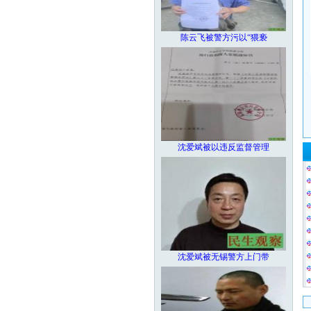
陈云飞被警方污以“猥亵
沈爱斌被以违反监督管理
沈爱斌被无锡警方上门带