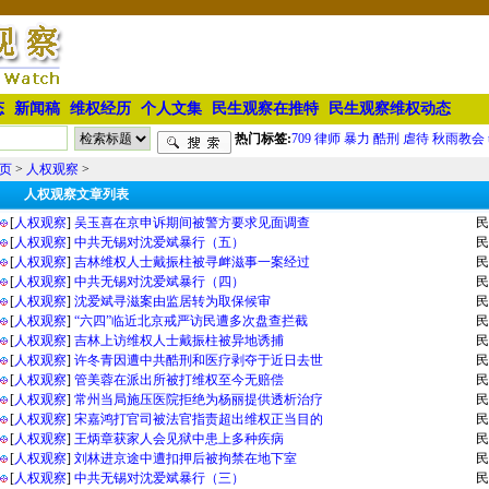
态
新闻稿
维权经历
个人文集
民生观察在推特
民生观察维权动态
热门标签:
709
律师
暴力
酷刑
虐待
秋雨教会
页
>
人权观察
>
人权观察文章列表
[
人权观察
]
吴玉喜在京申诉期间被警方要求见面调查
民
[
人权观察
]
中共无锡对沈爱斌暴行（五）
民
[
人权观察
]
吉林维权人士戴振柱被寻衅滋事一案经过
民
[
人权观察
]
中共无锡对沈爱斌暴行（四）
民
[
人权观察
]
沈爱斌寻滋案由监居转为取保候审
民
[
人权观察
]
“六四”临近北京戒严访民遭多次盘查拦截
民
[
人权观察
]
吉林上访维权人士戴振柱被异地诱捕
民
[
人权观察
]
许冬青因遭中共酷刑和医疗剥夺于近日去世
民
[
人权观察
]
管美蓉在派出所被打维权至今无赔偿
民
[
人权观察
]
常州当局施压医院拒绝为杨丽提供透析治疗
民
[
人权观察
]
宋嘉鸿打官司被法官指责超出维权正当目的
民
[
人权观察
]
王炳章获家人会见狱中患上多种疾病
民
[
人权观察
]
刘林进京途中遭扣押后被拘禁在地下室
民
[
人权观察
]
中共无锡对沈爱斌暴行（三）
民