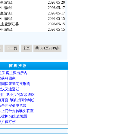
生编辑1
2026-05-20
生编辑1
2026-05-17
生编辑1
2026-05-17
生编辑1
2026-05-15
民主党浙江委
2026-05-15
生编辑1
2026-05-15
1
下一页
末页
共
351
页
7019
条
随 机 推 荐
房 房主派出所内
已获释回家
回国探亲期间被刑拘
武汉又遭逼迁
阻 卫小兵的双亲遭驱
开庭 却被以雨伞纠纷
长余同安处境危险
方上门带走传唤失联至
被抓 湖北宜城景
被拦截打伤