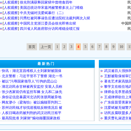
[
人权观察
]
徐光刑满获释回家狱中曾绝食四年
民
[
人权观察
]
美国总统访华宋嘉鸿被警察多次上门维稳
民
[
人权观察
]
中共无锡对沈爱斌暴行（二）
民
[
人权观察
]
闫秀红被同事诬告后遭法院枉法裁判两次入狱
民
[
人权观察
]
中国民主党浙江委员会徐光即将出狱
中国
[
人权观察
]
四川省人民政府部分访民维稳业绩汇报
民
首页
上一页
1
2
3
4
5
6
7
8
9
10
1
最 新 热 门
快讯：湖北宜昌维权人士刘家财被国保
武汉逾百人强拆民
北京警察：习近平管不了警察 湖北一书
王默被取保候审
被以“污辱国家领导人”行拘的昆山公
著名艺术家高兟
湖北访民余甘林被再安监控 安装人员称
黎学文在租住地
张少杰家前仍有监控车辆 女儿和二妹先
律师会见李昱函受
身份证信息暴露河北访民张朋周被异地
王成律师欲往上海
网友渺小（梁海怡）被以煽颠罪判刑二
广东疫苗受害家
苏州访民钱才珍找巡视组反映情况后 被
沈爱斌被无锡警
人权日喝农药被判刑的武汉访民汪裕平
访民反腐联盟多人
最高院批准 刘家财“煽动颠覆国家政权
重庆曹礼淑进京