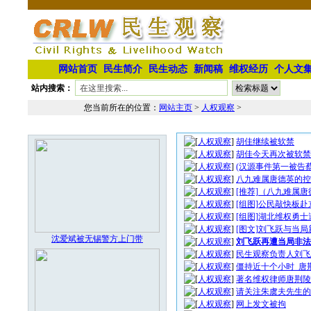
网站首页
民生简介
民生动态
新闻稿
维权经历
个人文
站内搜索：
您当前所在的位置：
网站主页
>
人权观察
>
人权观察文章列表
本栏最新图片
[
人权观察
]
胡佳继续被软禁
[
人权观察
]
胡佳今天再次被软禁
[
人权观察
]
(汉源事件第一被告
[
人权观察
]
八九难属唐德英的控
[
人权观察
]
[推荐]（八九难属
[
人权观察
]
[组图]公民敲快板
[
人权观察
]
[组图]湖北维权勇
[
人权观察
]
[图文]刘飞跃与当
沈爱斌被无锡警方上门带
[
人权观察
]
刘飞跃再遭当局非法
[
人权观察
]
民生观察负责人刘飞
[
人权观察
]
僵持近十个小时 唐
[
人权观察
]
著名维权律师唐荆陵
[
人权观察
]
请关注朱虞夫先生的
[
人权观察
]
网上发文被拘