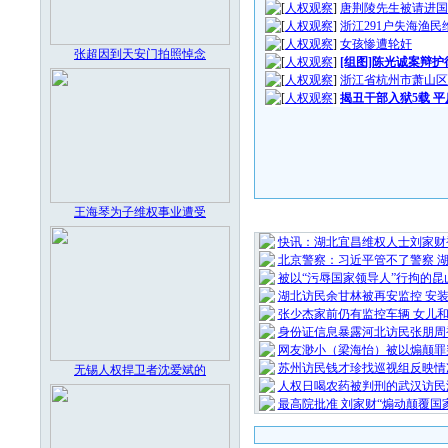
[
人权观察
]
唐荆陵先生被请进国
[
人权观察
]
浙江291户失海渔
[
人权观察
]
女孩惨遭轮奸
张超因到天安门拍照悼念
[
人权观察
]
[组图]陈光诚案辩
[
人权观察
]
浙江省杭州市萧山区
[
人权观察
]
揭丑干部入狱5载 
王海琴为子维权事业遭受
最 新 热 
快讯：湖北宜昌维权人士刘家财
北京警察：习近平管不了警察 
被以“污辱国家领导人”行拘的昆
湖北访民余甘林被再安监控 安
张少杰家前仍有监控车辆 女儿
身份证信息暴露河北访民张朋周
网友渺小（梁海怡）被以煽颠罪
苏州访民钱才珍找巡视组反映情
无锡人权捍卫者沈爱斌的
人权日喝农药被判刑的武汉访民
最高院批准 刘家财“煽动颠覆国