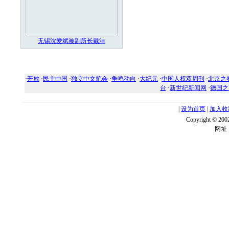
无锡沈爱斌被副所长戴沣
·
开放
·
民主中国
·
独立中文笔会
·
争鸣动向
·
大纪元
·
中国人权双周刊
·
北京之
台
·
新世纪新闻网
·
德国之
|
设为首页
|
加入收
Copyright ©
网址：w