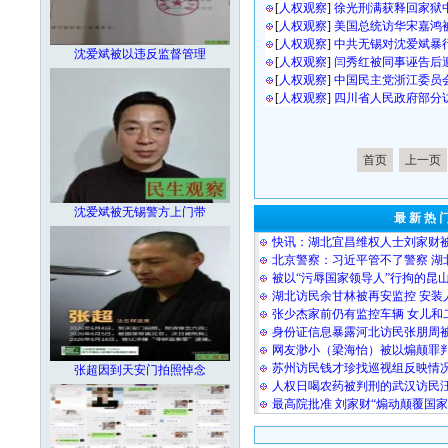
[
人权观察
]
徐光刑满获释回家狱
[
人权观察
]
美国总统访华宋嘉鸿
[
人权观察
]
中共无锡对沈爱斌暴
沈爱斌被以违反监督管理
[
人权观察
]
闫秀红被同事诬告后
[
人权观察
]
中国民主党浙江委员
[
人权观察
]
四川省人民政府部分
首页
上一页
沈爱斌被无锡警方上门带
最 新 热 
快讯：湖北宜昌维权人士刘家财
北京警察：习近平管不了警察 湖
被以“污辱国家领导人”行拘的昆
湖北访民余甘林被再安监控 安装
张少杰家前仍有监控车辆 女儿和
身份证信息暴露河北访民张朋周
网友渺小（梁海怡）被以煽颠罪
苏州访民钱才珍找巡视组反映情况
张超因到天安门拍照悼念
人权日喝农药被判刑的武汉访民
最高院批准 刘家财“煽动颠覆国