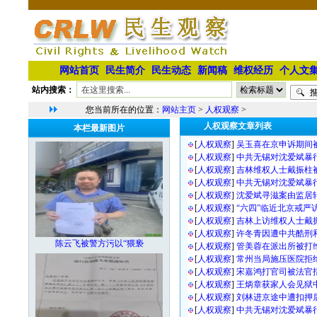
网站首页
民生简介
民生动态
新闻稿
维权经历
个人文
站内搜索：
您当前所在的位置：
网站主页
>
人权观察
>
人权观察文章列表
本栏最新图片
[
人权观察
]
吴玉喜在京申诉期间
[
人权观察
]
中共无锡对沈爱斌暴
[
人权观察
]
吉林维权人士戴振柱
[
人权观察
]
中共无锡对沈爱斌暴
[
人权观察
]
沈爱斌寻滋案由监居
[
人权观察
]
“六四”临近北京戒严
[
人权观察
]
吉林上访维权人士戴
[
人权观察
]
许冬青因遭中共酷刑
陈云飞被警方污以“猥亵
[
人权观察
]
管美蓉在派出所被打
[
人权观察
]
常州当局施压医院拒
[
人权观察
]
宋嘉鸿打官司被法官
[
人权观察
]
王炳章获家人会见狱
[
人权观察
]
刘林进京途中遭扣押
[
人权观察
]
中共无锡对沈爱斌暴