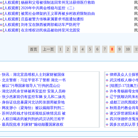
[
人权观察
]
杨丽和父母被强制送回常州无法获得医疗救助
民
[
人权观察
]
2026年中共两会维稳与监控（二）
民
[
人权观察
]
被黑社会绑架的王义翠再被乡村政府限制自由
民
[
人权观察
]
庄磊被警方传唤家属要求书面通知遭拒
民
[
人权观察
]
刘冬宝在陕西被两部截访车严防死守
民
[
人权观察
]
在京维权访民侯晶被劫持至河北固安
民
首页
上一页
1
2
3
4
5
6
7
8
9
10
1
最 新 热 门
快讯：湖北宜昌维权人士刘家财被国保
律师及众人士探视
北京警察：习近平管不了警察 湖北一书
武汉维权人柳小华
被以“污辱国家领导人”行拘的昆山公
[组图]5.17沈
湖北访民余甘林被再安监控 安装人员称
许冬青杨丽母女
张少杰家前仍有监控车辆 女儿和二妹先
辽宁抚顺访民朱桂
身份证信息暴露河北访民张朋周被异地
成都三访民围观
网友渺小（梁海怡）被以煽颠罪判刑二
秋雨圣约教会肖
苏州访民钱才珍找巡视组反映情况后 被
谢父辞世谢阳未
人权日喝农药被判刑的武汉访民汪裕平
四川张德怀含冤坐
最高院批准 刘家财“煽动颠覆国家政权
因多次劝其认罪 