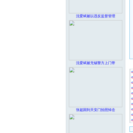
沈爱斌被以违反监督管理
沈爱斌被无锡警方上门带
张超因到天安门拍照悼念