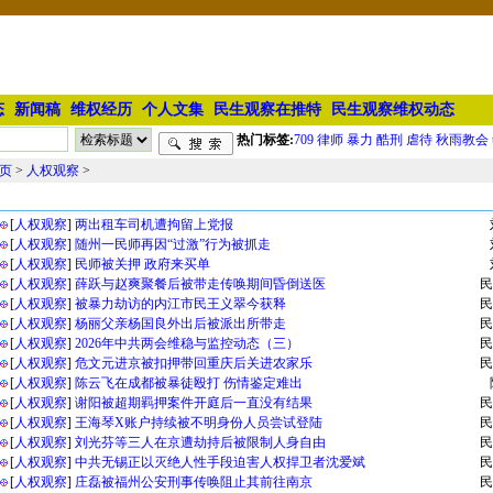
态
新闻稿
维权经历
个人文集
民生观察在推特
民生观察维权动态
热门标签:
709
律师
暴力
酷刑
虐待
秋雨教会
页
>
人权观察
>
人权观察文章列表
[
人权观察
]
两出租车司机遭拘留上党报
[
人权观察
]
随州一民师再因“过激”行为被抓走
[
人权观察
]
民师被关押 政府来买单
[
人权观察
]
薛跃与赵爽聚餐后被带走传唤期间昏倒送医
民
[
人权观察
]
被暴力劫访的内江市民王义翠今获释
民
[
人权观察
]
杨丽父亲杨国良外出后被派出所带走
民
[
人权观察
]
2026年中共两会维稳与监控动态（三）
民
[
人权观察
]
危文元进京被扣押带回重庆后关进农家乐
民
[
人权观察
]
陈云飞在成都被暴徒殴打 伤情鉴定难出
[
人权观察
]
谢阳被超期羁押案件开庭后一直没有结果
民
[
人权观察
]
王海琴X账户持续被不明身份人员尝试登陆
民
[
人权观察
]
刘光芬等三人在京遭劫持后被限制人身自由
民
[
人权观察
]
中共无锡正以灭绝人性手段迫害人权捍卫者沈爱斌
民
[
人权观察
]
庄磊被福州公安刑事传唤阻止其前往南京
民