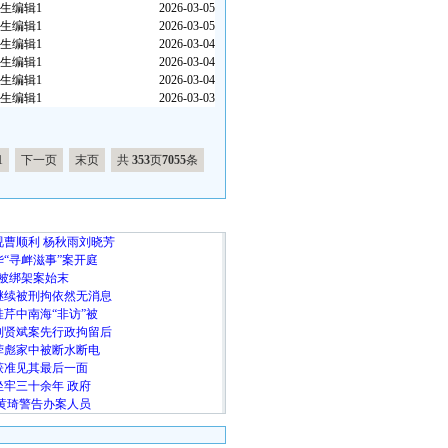
生编辑1
2026-03-05
生编辑1
2026-03-05
生编辑1
2026-03-04
生编辑1
2026-03-04
生编辑1
2026-03-04
生编辑1
2026-03-03
1
下一页
末页
共
353
页
7055
条
随 机 推 荐
曹顺利 杨秋雨刘晓芳
“寻衅滋事”案开庭
佩兰被绑架案始末
继续被刑拘依然无消息
芹中南海“非访”被
刘贤斌案先行政拘留后
荦彪家中被断水断电
获准见其最后一面
牢三十余年 政府
黄琦警告办案人员