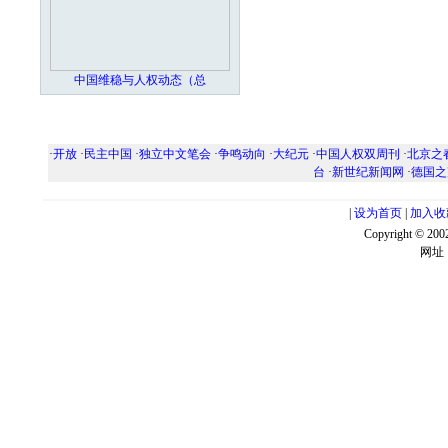
中国维稳与人权动态（总
·
开放
·
民主中国
·
独立中文笔会
·
争鸣动向
·
大纪元
·
中国人权双周刊
·
北京之
台
·
新世纪新闻网
·
德国之
|
设为首页
|
加入收
Copyright ©
网址：w