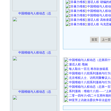
[
非暴力维权
]
漫话人权·胡编的
[
非暴力维权
]
中国维稳与人权动态
[
非暴力维权
]
中国维稳与人权动态
中国维稳与人权动态（总
[
非暴力维权
]
中国维稳与人权动态
[
非暴力维权
]
漫话人权·高铁座
[
非暴力维权
]
漫话人权·马克思
首页
上一页
中国维稳与人权动态（总
最 新 热 
中国维稳与人权动态（总第四十
漫话人权·甩锅
每人取出一百元 将存款放箱底
中国维稳十八招系列漫画与行为
北京维权人士、访民同聚餐议人
中国维稳十八招系列漫画与行为
中国维稳与人权动态（总第一百
系列漫画：维稳十八招——“上岗
中国维稳与人权动态（总
二零一四年六•四二十五周年期
钟亚芳上访政法委抗争非法监控