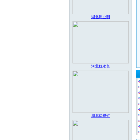
湖北周业明
河北魏永良
湖北徐彩虹