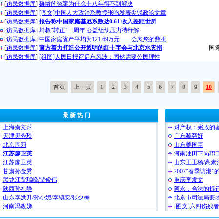
[
访民数据库
]
确凿的冤案为什么十八年得不到解决
[
访民数据库
]
[图文]中国人大政治系教授张鸣发表尖锐政论文章
[
访民数据库
]
报告称中国家庭基尼系数达0.61 收入差距世所
[
访民数据库
]
坤叔“转正”一周年 公益组织压力待纾解
[
访民数据库
]
中国家庭资产平均为121.69万元——会忽悠的数据
[
访民数据库
]
官方着力打造公开透明的红十字会与北京水灾捐
国
[
访民数据库
]
[组图]人民日报评启东风波：固然需要公民理性
首页
上一页
1
2
3
4
5
6
7
8
9
10
最 新 热 门
上海秦文萍
财产权：宪政的
天津毋秀玲
广东黎容好
北京周莉
山东姜国臣
江苏廖卫英
河南油田下岗职工
江苏廖卫英
山东王玉杨/高素
甘肃孙金秀
2007“春季访港
黑龙江贾瑞峰/贾俊伟
重庆李发文
陕西孙礼静
阿永：合法的拆
山东李洪升/孙小妮/李镇安/张少梅
北京市司法局要
河南冯改娣
[图文]六四伤残