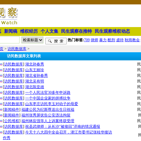
态
新闻稿
维权经历
个人文集
民生观察在推特
民生观察维权动态
热门标签:
709
律师
暴力
酷刑
虐待
秋雨教会
页
>
访民数据库
>
访民数据库文章列表
[
访民数据库
]
湖北孙春秀
民
[
访民数据库
]
山东王丽珍
民
[
访民数据库
]
湖北省孙春秀
民
[
访民数据库
]
湖北吴有明
民
[
访民数据库
]
湖北陈亚雄
民
[
访民数据库
]
一个人民法官30多年申诉路
民
[
访民数据库
]
一个中国企业家的拼搏抗争
民
[
访民数据库
]
山东枣庄访民李玉对幼子的母爱
民
[
新闻稿件
]
福建公民为纪斯尊送出生日祝福
民
[
新闻稿件
]
福州张秀屏状告公安违法拘留
[
公民维权
]
福州林应强等人上诉案终获受理
民
[
访民数据库
]
祝圣武律师：从长沙“被接回”济南的情况通报
[
访民数据库
]
今天十八大四中全会召开，潜江市委书记张桂华接访
作秀