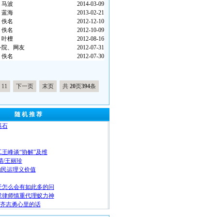
马波
2014-03-09
蓝海
2013-02-21
佚名
2012-12-10
佚名
2012-10-09
叶檀
2012-08-16
务院、网友
2012-07-31
佚名
2012-07-30
11
下一页
末页
共
20
页
394
条
随 机 推 荐
基石
王峰谈“协解”及维
清/王丽珍
”的民运理义价值
迁怎么会有如此多的问
求律师慎重代理蚁力神
者齐志勇心里的话