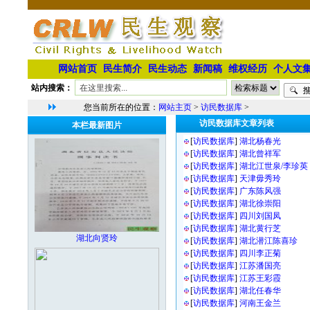
网站首页
民生简介
民生动态
新闻稿
维权经历
个人文
站内搜索：
您当前所在的位置：
网站主页
>
访民数据库
>
访民数据库文章列表
本栏最新图片
[
访民数据库
]
湖北杨春光
[
访民数据库
]
湖北曾祥军⁩
[
访民数据库
]
湖北江世泉/李珍英⁩
[
访民数据库
]
天津毋秀玲
[
访民数据库
]
广东陈风强
[
访民数据库
]
湖北徐崇阳
[
访民数据库
]
四川刘国凤
[
访民数据库
]
湖北黄行芝
湖北向贤玲
[
访民数据库
]
湖北潜江陈喜珍
[
访民数据库
]
四川李正菊
[
访民数据库
]
江苏潘国亮
[
访民数据库
]
江苏王彩霞
[
访民数据库
]
湖北任春华
[
访民数据库
]
河南王金兰