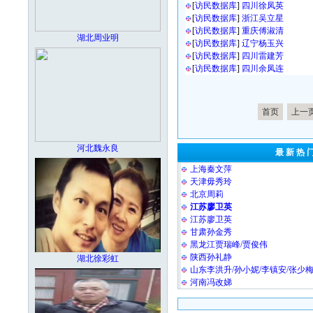
[
访民数据库
]
四川徐凤英
[
访民数据库
]
浙江吴立星
[
访民数据库
]
重庆傅淑清
湖北周业明
[
访民数据库
]
辽宁杨玉兴
[
访民数据库
]
四川雷建芳
[
访民数据库
]
四川余凤连
首页
上一
河北魏永良
最 新 热 
上海秦文萍
天津毋秀玲
北京周莉
江苏廖卫英
江苏廖卫英
甘肃孙金秀
黑龙江贾瑞峰/贾俊伟
陕西孙礼静
湖北徐彩虹
山东李洪升/孙小妮/李镇安/张少
河南冯改娣