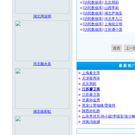
[
访民数据库
]
北京周莉
[
访民数据库
]
山西李莉
[
访民数据库
]
湖北尹旭安
湖北周业明
[
访民数据库
]
河北李九江
[
访民数据库
]
上海陆立明
[
访民数据库
]
江苏潘小莲
首页
上一
河北魏永良
最 新 热 
上海秦文萍
天津毋秀玲
北京周莉
江苏廖卫英
江苏廖卫英
甘肃孙金秀
黑龙江贾瑞峰/贾俊伟
陕西孙礼静
湖北徐彩虹
山东李洪升/孙小妮/李镇安/张少
河南冯改娣