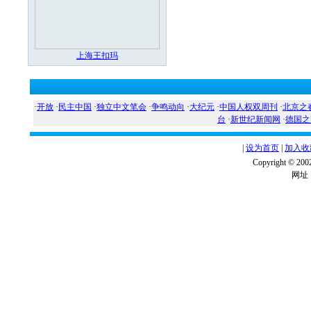
上海王扣玛
·
开放
·
民主中国
·
独立中文笔会
·
争鸣动向
·
大纪元
·
中国人权双周刊
·
北京之
台
·
新世纪新闻网
·
德国之
|
设为首页
|
加入收
Copyright ©
网址：w