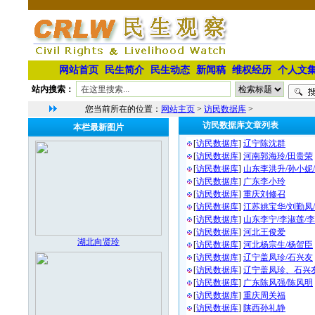
网站首页
民生简介
民生动态
新闻稿
维权经历
个人文
站内搜索：
您当前所在的位置：
网站主页
>
访民数据库
>
访民数据库文章列表
本栏最新图片
[
访民数据库
]
辽宁陈沈群
[
访民数据库
]
河南郭海玲/田贵荣
[
访民数据库
]
山东李洪升/孙小妮
[
访民数据库
]
广东李小玲
[
访民数据库
]
重庆刘修召
[
访民数据库
]
江苏姚宝华/刘勤凤
[
访民数据库
]
山东李宁/李淑莲/李
[
访民数据库
]
河北王俊爱
湖北向贤玲
[
访民数据库
]
河北杨宗生/杨贺臣
[
访民数据库
]
辽宁盖凤珍/石兴友
[
访民数据库
]
辽宁盖凤珍、石兴
[
访民数据库
]
广东陈风强/陈风明
[
访民数据库
]
重庆周关福
[
访民数据库
]
陕西孙礼静