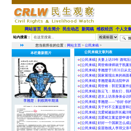
网站首页
民生简介
民生动态
新闻稿
维权经历
个人文
站内搜索：
您当前所在的位置：
网站主页
>
公民来稿
>
公民来稿文章列表
本栏最新图片
[
公民来稿
]
夫妻上访19年 酒驾
[
公民来稿
]
周世锋律师就于凯案
[
公民来稿
]
李翘楚于3月31日从
[
公民来稿
]
国家展现出来的画面
[
公民来稿
]
李翘楚最高法院申诉
[
公民来稿
]
周世锋：郭宏英案件
[
公民来稿
]
陈云飞：朋友们，我
[
公民来稿
]
进京上访亲身体会访
李翘楚：剥权两年期满
[
公民来稿
]
李翘楚——“你好 你
[
公民来稿
]
关于对不立案监督和
[
公民来稿
]
沈爱斌被副所长戴沣
[
公民来稿
]
沈爱斌立案监督申请
[
公民来稿
]
好好一个国家怎么成这样了
[
公民来稿
]
疫苗致残人李琪父亲