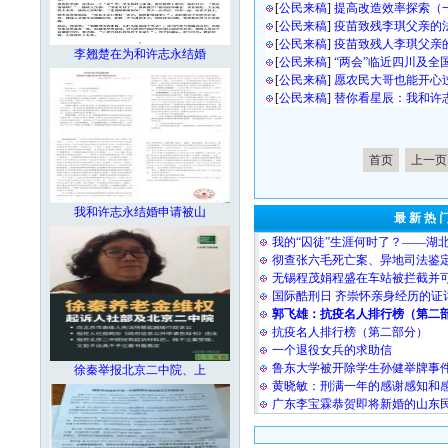
[
公民来稿
]
提高改造效率探索（
[
公民来稿
]
疫苗致残李琪父亲的
[
公民来稿
]
疫苗致残人李琪父亲
李翘楚在为和许志永结婚
[
公民来稿
]
“两会”临近四川及全
[
公民来稿
]
愿农民大哥也能开心
[
公民来稿
]
替你看星辰：我和许
首页
上一页
我和许志永结婚申请被山
最 新 热 
我的“囚徒”生涯何时了？——湖
彻查张六毛死亡案、异地司法鉴
无锡程茂娟程盛在车站被拦截并
国际酷刑日 齐崇怀亲身经历的证
郭飞雄：抗疫名人排行榜（第二
抗疫名人排行榜（第二部分）
一个退役女兵的求助信
鲁东大学被开除学生孙健举牌事
徐秦举报北京二中院、上
黄晓敏：刑满一年的感谢感知和
广东李宝霖恭贺即将新婚的山东