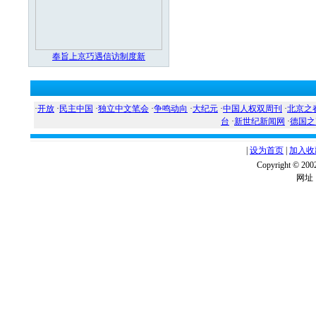
奉旨上京巧遇信访制度新
·
开放
·
民主中国
·
独立中文笔会
·
争鸣动向
·
大纪元
·
中国人权双周刊
·
北京之
台
·
新世纪新闻网
·
德国之
|
设为首页
|
加入收
Copyright ©
网址：w