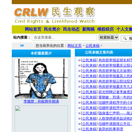
网站首页
民生简介
民生动态
新闻稿
维权经历
个人文
站内搜索：
您当前所在的位置：
网站主页
>
公民来稿
>
公民来稿文章列表
本栏最新图片
[
公民来稿
]
冉崇碧举报监狱长柯
[
公民来稿
]
冉崇碧举报重庆云阳
[
公民来稿
]
冉崇碧举报北京渝垡
[
公民来稿
]
冉崇碧举报最高人民
[
公民来稿
]
冉崇碧举报云阳法院
[
公民来稿
]
冉崇碧举报重庆市九
[
公民来稿
]
前光明网记者李姝昱
[
公民来稿
]
黄晓敏：刑满一年的
李翘楚：剥权两年期满
[
公民来稿
]
结婚申请程序中的小插
[
公民来稿
]
结婚申请程序中的小插
[
公民来稿
]
隐身逃亡声明——陈
[
公民来稿
]
人权律师谢燕益诉铁
[
公民来稿
]
结婚申请困境公开后：
[
公民来稿
]
诡异的民事审理