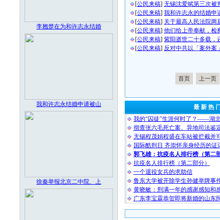
[
公民来稿
]
无锡沈爱斌第三次被
[
公民来稿
]
我和许志永的结婚申
[
公民来稿
]
关于最高人民法院两
李翘楚在为和许志永结婚
[
公民来稿
]
他们给上帝奉献，检
[
公民来稿
]
紫阳逝世二十多载，
[
公民来稿
]
反对中共以「案外案
首页
上一页
我和许志永结婚申请被山
最 新 热 
我的“囚徒”生涯何时了？——湖
彻查张六毛死亡案、异地司法鉴
无锡程茂娟程盛在车站被拦截并
国际酷刑日 齐崇怀亲身经历的证
郭飞雄：抗疫名人排行榜（第二
抗疫名人排行榜（第二部分）
一个退役女兵的求助信
鲁东大学被开除学生孙健举牌事
徐秦举报北京二中院、上
黄晓敏：刑满一年的感谢感知和
广东李宝霖恭贺即将新婚的山东