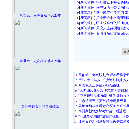
[
新闻稿件
]
呼吁建立不特定多数
[
新闻稿件
]
许艳诉徐州公安局行
[
新闻稿件
]
狱中郭宏伟关禁闭 亲
危文元、王蓉文获得2026年
[
新闻稿件
]
吴继新给丰台看守所
[
新闻稿件
]
民生观察刘飞跃“煽颠
[
新闻稿件
]
异议人士薛明凯夫妇
[
新闻稿件
]
黄琦母亲蒲文清回家
首
全世欣、史庭福荣获2025年
最 新 热 
颜伯钧、刘兴联赴台避难希望渺
严防“十一共振”长沙警方抓捕多
四维权人士探望邵明亮被抓
“709”四家属削发明志誓为夫维权
“中国律师后俱乐部”成立 谢阳发
广东访民王海英被精神病案开庭
吴继新给丰台看守所医务室送锦
关注铁链女行动者群体荣
四川斯毅“被精神病”留下后遗症
“刘兰华被拐案”遭警方强压二十
江苏吴继新刑满获释后再进京维