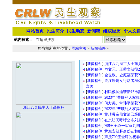
网站首页
民生简介
民生动态
新闻稿
维权经历
个人文
站内搜索：
您当前所在的位置：
网站主页
>
新闻稿件
>
新闻稿件文章列表
本栏最新图片
[
新闻稿件
]
浙江八九民主人士薛
[
新闻稿件
]
危文元、王蓉文获得2
[
新闻稿件
]
全世欣、史庭福荣获2
[
新闻稿件
]
关注铁链女行动者群体
念奖
[
新闻稿件
]
村民侯帅邀请新郑市
[
新闻稿件
]
2023年“曹顺利人权
[
新闻稿件
]
何方美、常玮平荣获20
浙江八九民主人士薛振标
[
新闻稿件
]
2022年“曹顺利人权
[
新闻稿件
]
黄琦母亲蒲文清己经
[
新闻稿件
]
在京访民呼吁公布刘
[
新闻稿件
]
709王全璋一审宣判
[
新闻稿件
]
尹旭安获释身份证和
[
新闻稿件
]
声援709王全璋的杨