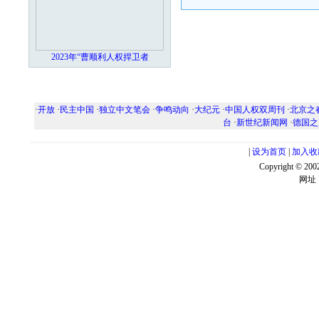
2023年“曹顺利人权捍卫者
·
开放
·
民主中国
·
独立中文笔会
·
争鸣动向
·
大纪元
·
中国人权双周刊
·
北京之
台
·
新世纪新闻网
·
德国之
|
设为首页
|
加入收
Copyright ©
网址：w