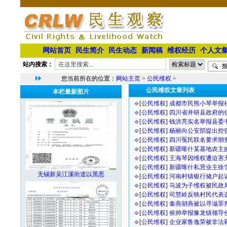
网站首页
民生简介
民生动态
新闻稿
维权经历
个人文
站内搜索：
您当前所在的位置：
网站主页
>
公民维权
>
公民维权文章列表
本栏最新图片
[
公民维权
]
成都市民熊小琴举报
[
公民维权
]
四川省井研县政府的
[
公民维权
]
钱洪亮实名举报县委
[
公民维权
]
杨丽向公安部提出控
[
公民维权
]
四川冤民联名要求彻
[
公民维权
]
新疆喀什某基地农主
[
公民维权
]
王海琴因维权遭迫害
[
公民维权
]
新疆喀什私营业主徐
无锡新吴江溪街道以黑恶
[
公民维权
]
河南村镇银行储户起
[
公民维权
]
马波为子维权被民政
[
公民维权
]
司慧岭反映村民代表
[
公民维权
]
秦燕胡燕被以寻滋罪
[
公民维权
]
侯帅举报豫龙镇领导
[
公民维权
]
企业家鲁逸荣被非法