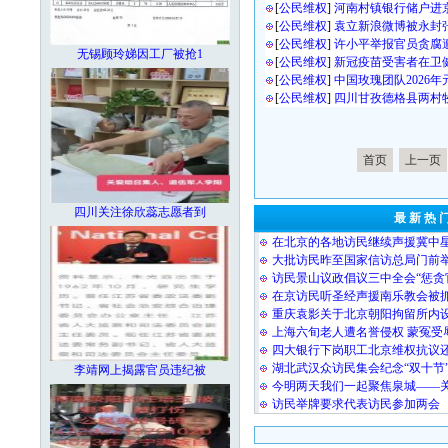
[
公民维权
]
河南村镇银行储户进
[
公民维权
]
袁立新浪微博被永封
[
公民维权
]
许小平举报官员贪腐
无锡顾玲娣因工厂被抢1
[
公民维权
]
新冠疫苗受害者在卫
[
公民维权
]
中国玫瑰团队2026
[
公民维权
]
四川甘孜德格县两村
首页
上一页
四川关注徐欣蕊志愿者到
最 新 热 
在北京的各地访民继续声援冀中
大批访民昨至国家信访总局门前
访民景山议政倡议三中全会“惩贪
在京访民听圣经声援南乐教会被
重庆袁影关于北京朝阳拘留所内
上海六旬老人遭名誉侵权 蒙冤受
四大银行下岗职工北京维权抗议
湖北武汉众访民集会纪念“双十节
李靖网上揭露官员违纪被
今明两天我们一起聚焦泉城——
访民举牌要求代表访民参加两会