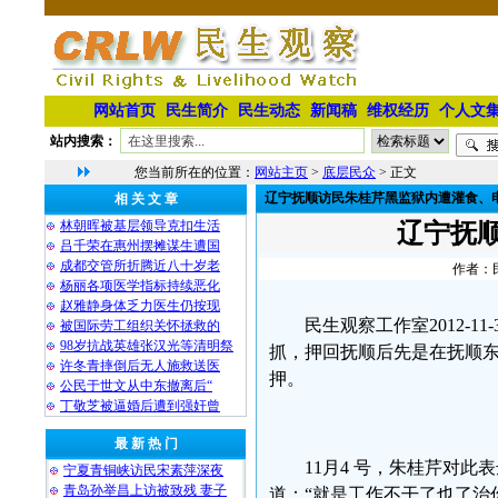
网站首页
民生简介
民生动态
新闻稿
维权经历
个人文
站内搜索：
您当前所在的位置：
网站主页
>
底层民众
> 正文
辽宁抚顺访民朱桂芹黑监狱内遭灌食、
相 关 文 章
林朝晖被基层领导克扣生活
辽宁抚
吕千荣在惠州摆摊谋生遭国
成都交管所折腾近八十岁老
作者：民
杨丽各项医学指标持续恶化
赵雅静身体乏力医生仍按现
民生观察工作室2012-
被国际劳工组织关怀拯救的
98岁抗战英雄张汉光等清明祭
抓，押回抚顺后先是在抚顺东
许冬青摔倒后无人施救送医
押。
公民于世文从中东撤离后“
丁敬芝被逼婚后遭到强奸曾
最 新 热 门
11月4 号，朱桂芹对
宁夏青铜峡访民宋素萍深夜
青岛孙举昌上访被致残 妻子
道：“就是工作不干了也了治