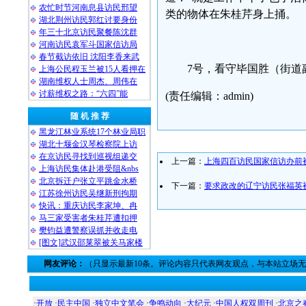
农忙时节河南息县访民邢望
类的物体在朱桂芹身上捅。
湖北荆州访民郭红讨要身份
年三十北京访民聚餐陈沈群
河南访民袁军斗国家信访局
春节截访依旧 沈阳李香来武
7号，看守毕国胜（街道
上海公民程玉兰被15人看押在
湖南维权人士周杰、周伟在
讨薪维权之路：“六四”能
(责任编辑：admin)
随 机 推 荐
黑龙江林业系统17个林业局职
湖北十堰金汉琴检察院上访
在京访民寻找到巡视组递交
上一篇：
上海四百访民国家信访办前
上海访民集体赴港受阻&nbs
北京拆迁户张立平跳金水桥
下一篇：
要求政改的辽宁访民张福英被
江苏徐州访民吴继新刑拘期
快讯：重庆访民李家坤、冉
马三家受害者朱桂芹遭扣押
樊钧益遭警察误抓并收走电
[图文]武汉邵莱翠被关马家楼
网友评论：
（只显示最新10条。评论内容只代表网友观点，与本站立场
·
开放
·
民主中国
·
独立中文笔会
·
争鸣动向
·
大纪元
·
中国人权双周刊
·
北京之