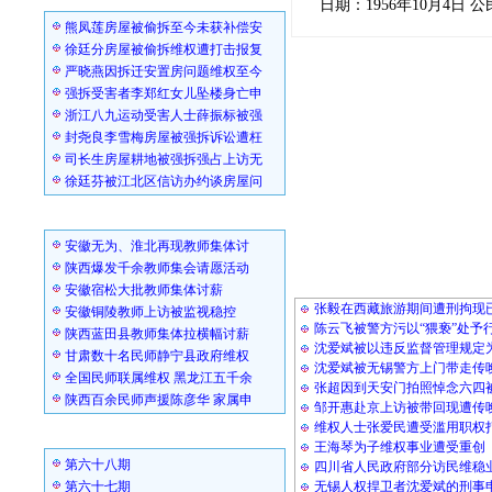
日期：1956年10月4日 公民
熊凤莲房屋被偷拆至今未获补偿安
徐廷分房屋被偷拆维权遭打击报复
严晓燕因拆迁安置房问题维权至今
强拆受害者李郑红女儿坠楼身亡申
浙江八九运动受害人士薛振标被强
封尧良李雪梅房屋被强拆诉讼遭枉
司长生房屋耕地被强拆强占上访无
徐廷芬被江北区信访办约谈房屋问
民办教师
安徽无为、淮北再现教师集体讨
陕西爆发千余教师集会请愿活动
人权观察
安徽宿松大批教师集体讨薪
张毅在西藏旅游期间遭刑拘现
安徽铜陵教师上访被监视稳控
陈云飞被警方污以“猥亵”处予
陕西蓝田县教师集体拉横幅讨薪
沈爱斌被以违反监督管理规定
甘肃数十名民师静宁县政府维权
沈爱斌被无锡警方上门带走传
全国民师联属维权 黑龙江五千余
张超因到天安门拍照悼念六四
陕西百余民师声援陈彦华 家属申
邹开惠赴京上访被带回现遭传
维权人士张爱民遭受滥用职权
中国精神健康与人权月刊
王海琴为子维权事业遭受重创
第六十八期
四川省人民政府部分访民维稳业
第六十七期
无锡人权捍卫者沈爱斌的刑事