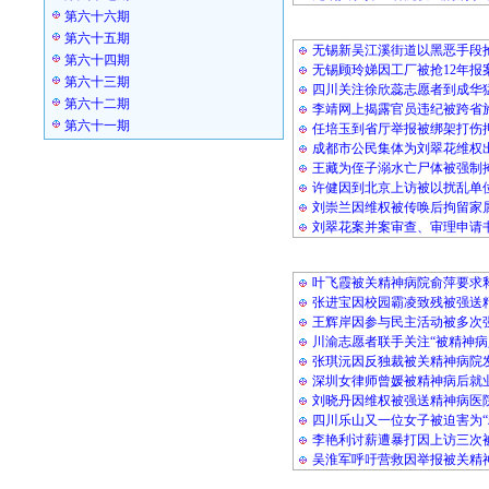
第六十六期
公民维权
第六十五期
无锡新吴江溪街道以黑恶手段
第六十四期
无锡顾玲娣因工厂被抢12年报
第六十三期
四川关注徐欣蕊志愿者到成华
第六十二期
李靖网上揭露官员违纪被跨省
第六十一期
任培玉到省厅举报被绑架打伤
成都市公民集体为刘翠花维权
王藏为侄子溺水亡尸体被强制
许健因到北京上访被以扰乱单
刘崇兰因维权被传唤后拘留家
刘翠花案并案审查、审理申请
被精神病
叶飞霞被关精神病院俞萍要求
张进宝因校园霸凌致残被强送
王辉岸因参与民主活动被多次
川渝志愿者联手关注“被精神病
张琪沅因反独裁被关精神病院
深圳女律师曾媛被精神病后就
刘晓丹因维权被强送精神病医
四川乐山又一位女子被迫害为“
李艳利讨薪遭暴打因上访三次
吴淮军呼吁营救因举报被关精