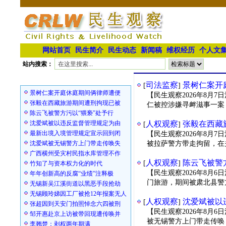
网站首页
民生简介
民生动态
新闻稿
维权经历
个人文
站内搜索：
滚动资讯
司法监察
景树仁案开
[
]
景树仁案开庭休庭期间俩律师遭便
【民生观察2026年8月
张毅在西藏旅游期间遭刑拘现已被
仁被控涉嫌寻衅滋事一案
陈云飞被警方污以“猥亵”处予行
沈爱斌被以违反监督管理规定为由
人权观察
张毅在西藏
[
]
最新出境入境管理规定宣示回到闭
【民生观察2026年8月
沈爱斌被无锡警方上门带走传唤失
被拉萨警方带走拘留，在
广西横州受灾村民指水库管理不作
人权观察
陈云飞被警
[
]
竹知了与资本权力化的时代
【民生观察2026年8月
年年创新高的反腐“业绩”注释极
门旅游，期间被肃北县警
无锡新吴江溪街道以黑恶手段抢劫
无锡顾玲娣因工厂被抢12年报案无人
人权观察
沈爱斌被以
[
]
张超因到天安门拍照悼念六四被刑
【民生观察2026年8月
邹开惠赴京上访被带回现遭传唤并
被无锡警方上门带走传唤
李翘楚：剥权两年期满