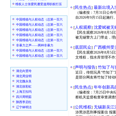
维权人士张爱民遭受滥用职权打压
民生热点
最新出境入
[
]
非暴力维权
（编者按：7月31日公
自2026年9月15日起
中国维稳与人权动态（总第一百六
中国维稳与人权动态（总第一百六
人权观察
沈爱斌被无
[
]
中国维稳与人权动态（总第一百六
【民生观察2026年8月
中国维稳与人权动态（总第一百六
被无锡警方上门带走，理
中国维稳与人权动态（总第一百六
非暴力之声——两种非暴力
底层民众
广西横州受
[
]
中国维稳与人权动态（总第一百六
【民生观察2026年8月
中国维稳与人权动态（总第一百六
文维权，指水库管理不作
维权经历
声明与报告
竹知了与
[
]
湖北向贤玲
近日，传统玩具“竹知了
湖北周业明
是部分网友将竹知了转动
河北魏永良
湖北徐彩虹
民生热点
年年创新高
[
]
上海王扣玛
（编者按：7月25日中央
四川周明茹
察机关监督检查审查调查情
陕西李启红
公民维权
无锡新吴江
⁨辽宁林明洁
[
]
涉黑涉恶刑事报案信 报
征地拆迁