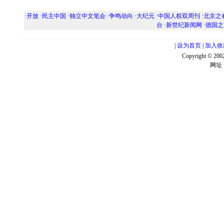
·
开放
·
民主中国
·
独立中文笔会
·
争鸣动向
·
大纪元
·
中国人权双周刊
·
北京之
台
·
新世纪新闻网
·
德国之
|
设为首页
|
加入收
Copyright ©
网址：w