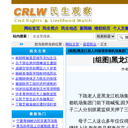
网站首页
民生简介
民生动态
新闻稿
维权经历
个人文
站内搜索：
您当前所在的位置：
网站主页
>
底层民众
> 正文
[组图]黑龙江老人刘淑清首都机场集团
相 关 文 章
林朝晖被基层领导克扣生活
[组图]黑
吕千荣在惠州摆摊谋生遭国
成都交管所折腾近八十岁老
作者
杨丽各项医学指标持续恶化
赵雅静身体乏力医生仍按现
被国际劳工组织关怀拯救的
98岁抗战英雄张汉光等清明祭
许冬青摔倒后无人施救送医
下跪老人是黑龙江机场集团
公民于世文从中东撤离后“
都机场集团门前下跪喊冤,因为
丁敬芝被逼婚后遭到强奸曾
子二人分别抓紧监狱关押了三
最 新 热 门
母子二人这么多年仅仅
宁夏青铜峡访民宋素萍深夜
青岛孙举昌上访被致残 妻子
继续上访,每年每月都来北京