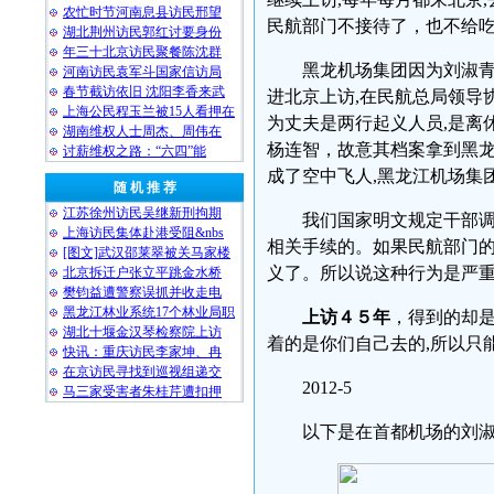
农忙时节河南息县访民邢望
民航部门不接待了，也不给
湖北荆州访民郭红讨要身份
年三十北京访民聚餐陈沈群
黑龙机场集团因为刘淑青
河南访民袁军斗国家信访局
春节截访依旧 沈阳李香来武
进北京上访,在民航总局领导
上海公民程玉兰被15人看押在
为丈夫是两行起义人员,是离
湖南维权人士周杰、周伟在
杨连智，故意其档案拿到黑龙
讨薪维权之路：“六四”能
成了空中飞人,黑龙江机场集
随 机 推 荐
江苏徐州访民吴继新刑拘期
我们国家明文规定干部
上海访民集体赴港受阻&nbs
相关手续的。如果民航部门
[图文]武汉邵莱翠被关马家楼
义了。所以说这种行为是严
北京拆迁户张立平跳金水桥
樊钧益遭警察误抓并收走电
黑龙江林业系统17个林业局职
上访４５年
，得到的却是
湖北十堰金汉琴检察院上访
着的是你们自己去的,所以只
快讯：重庆访民李家坤、冉
在京访民寻找到巡视组递交
2012-5
马三家受害者朱桂芹遭扣押
以下是在首都机场的刘