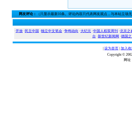
网友评论：
（只显示最新10条。评论内容只代表网友观点，与本站立场
·
开放
·
民主中国
·
独立中文笔会
·
争鸣动向
·
大纪元
·
中国人权双周刊
·
北京之
台
·
新世纪新闻网
·
德国之
|
设为首页
|
加入收
Copyright ©
网址：w