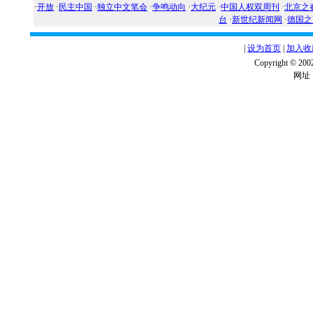
·
开放
·
民主中国
·
独立中文笔会
·
争鸣动向
·
大纪元
·
中国人权双周刊
·
北京之
台
·
新世纪新闻网
·
德国之
|
设为首页
|
加入收
Copyright ©
网址：w