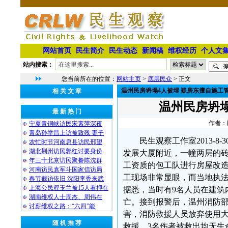
网站首页
民生简介
民生动态
新闻稿
维权经历
个人文
站内搜索：
您当前所在的位置：
网站主页
>
底层民众
> 正文
温州民房坍塌4人被埋 疑房东擅自施工
相 关 文 章
温州民房坍
最 新 热 门
作者：民
宁夏青铜峡访民宋素萍深夜
青岛孙举昌上访被致残 妻子
民生观察工作室2013-
农忙时节河南息县访民邢望
湖北荆州访民郭红讨要身份
发展大厦附近，一幢两层的
年三十北京访民聚餐陈沈群
工资质的包工队进行房屋改
河南访民袁军斗国家信访局
工现场非常显眼，而当地执
春节截访依旧 沈阳李香来武
上海公民程玉兰被15人看押在
据悉，当时有9名人员在建筑
湖南维权人士周杰、周伟在
亡。接到报警后，温州消防部
讨薪维权之路：“六四”能
害，消防救援人员放弃使用
随 机 推 荐
救援，3名伤者被救出均无生