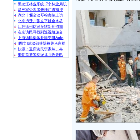
黑龙江林业系统17个林业局职
马三家受害者朱桂芹遭扣押
湖北十堰金汉琴检察院上访
北京拆迁户张立平跳金水桥
江苏徐州访民吴继新刑拘期
在京访民寻找到巡视组递交
上海访民集体赴港受阻&nbs
[图文]武汉邵莱翠被关马家楼
快讯：重庆访民李家坤、冉
樊钧益遭警察误抓并收走电