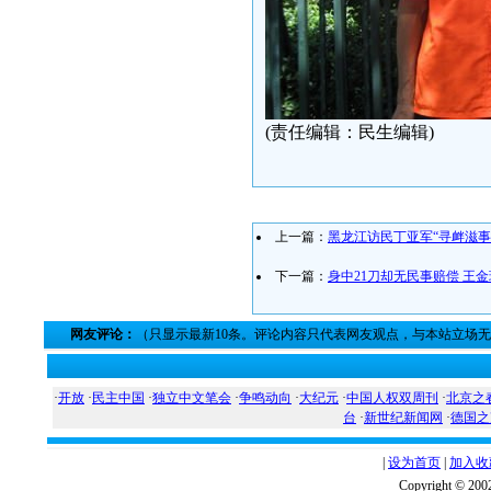
(责任编辑：民生编辑)
上一篇：
黑龙江访民丁亚军“寻衅滋事
下一篇：
身中21刀却无民事赔偿 王
网友评论：
（只显示最新10条。评论内容只代表网友观点，与本站立场
·
开放
·
民主中国
·
独立中文笔会
·
争鸣动向
·
大纪元
·
中国人权双周刊
·
北京之
台
·
新世纪新闻网
·
德国之
|
设为首页
|
加入收
Copyright ©