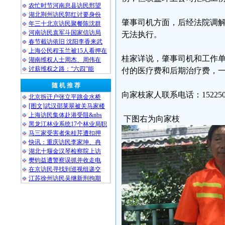
农忙时节河南息县访民邢望
湖北荆州访民郭红讨要身份
肇事司机方面，后经法院调解
年三十北京访民聚餐陈沈群
河南访民袁军斗国家信访局
无法执行。
春节截访依旧 沈阳李香来武
上海公民程玉兰被15人看押在
桂家详说，肇事司机和工作单
湖南维权人士周杰、周伟在
讨薪维权之路：“六四”能
付的医疗费和后期治疗费，
随 机 推 荐
向家枝家人联系电话：1522502232
北京拆迁户张立平跳金水桥
[图文]武汉邵莱翠被关马家楼
上海访民集体赴港受阻&nbs
下图右为向家枝
黑龙江林业系统17个林业局职
马三家受害者朱桂芹遭扣押
快讯：重庆访民李家坤、冉
湖北十堰金汉琴检察院上访
樊钧益遭警察误抓并收走电
在京访民寻找到巡视组递交
江苏徐州访民吴继新刑拘期