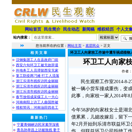
网站首页
民生简介
民生动态
新闻稿
维权经历
个人文
站内搜索：
您当前所在的位置：
网站主页
>
底层民众
> 正文
环卫工人向家枝工作途中遭车祸成植物人
相 关 文 章
汉钢集团工人在县政府门前
环卫工人向家枝
西安六旬环卫工被无故辞退
外地务工人员滞留西安无家
作者：
复工防疫两刁难 打工人流落
浙江乐清市残疾访民金丽丽
民生观察工作室2014-
浙江乐清市残疾访民金丽丽
被一辆小货车撞成重伤，变
浙江乐清市残疾访民金丽丽
此事，向家枝一家人2014年
春节放假成采煤工人一大心
河南南阳上访工人曲国胜被
维权简讯：河南油田四名工
今年58岁的向家枝女士是湖
债累累，儿媳改嫁后，留下一
最 新 热 门
年2月开始到乐清市联益环卫
宁夏青铜峡访民宋素萍深夜
青岛孙举昌上访被致残 妻子
伤，但联益环卫公司拒绝工