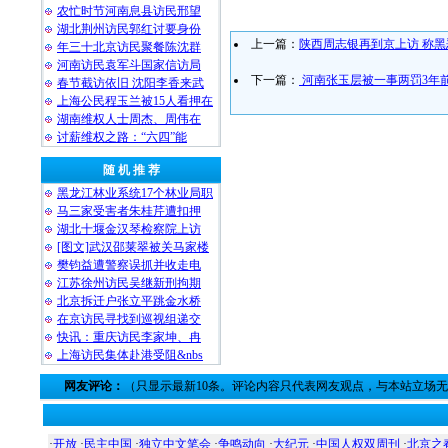
农忙时节河南息县访民邢望
湖北荆州访民郭红讨要身份
上一篇：
陕西周志银再到京上访 称
年三十北京访民聚餐陈沈群
河南访民袁军斗国家信访局
下一篇：
河南张玉层被一事两罚3年
春节截访依旧 沈阳李香来武
上海公民程玉兰被15人看押在
湖南维权人士周杰、周伟在
讨薪维权之路：“六四”能
随 机 推 荐
黑龙江林业系统17个林业局职
马三家受害者朱桂芹遭扣押
湖北十堰金汉琴检察院上访
[图文]武汉邵莱翠被关马家楼
樊钧益遭警察误抓并收走电
江苏徐州访民吴继新刑拘期
北京拆迁户张立平跳金水桥
在京访民寻找到巡视组递交
快讯：重庆访民李家坤、冉
上海访民集体赴港受阻&nbs
网友评论：
（只显示最新10条。评论内容只代表网友观点，与本站立场
·
开放
·
民主中国
·
独立中文笔会
·
争鸣动向
·
大纪元
·
中国人权双周刊
·
北京之