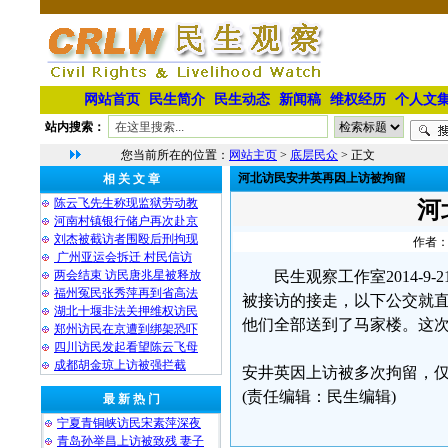
网站首页
民生简介
民生动态
新闻稿
维权经历
个人文
站内搜索：
您当前所在的位置：
网站主页
>
底层民众
> 正文
河北访民安井英再因上访被拘留
相 关 文 章
陈云飞先生称现监狱劳动教
河
河南村镇银行储户再次赴京
刘杰被截访者围殴后刑拘现
作者：
广州亚运会拆迁 村民信访
两会结束 访民唐兆星被释放
民生观察工作室2014-
福州冤民张秀萍再到省高法
被接访的接走，以下公交就
湖北十堰非法关押维权访民
他们全部送到了马家楼。这次
郑州访民在京遭到绑架恐吓
四川访民发起看望陈云飞母
成都胡金琼上访被强拦截
安井英因上访被多次拘留，仅
(责任编辑：民生编辑)
最 新 热 门
宁夏青铜峡访民宋素萍深夜
青岛孙举昌上访被致残 妻子