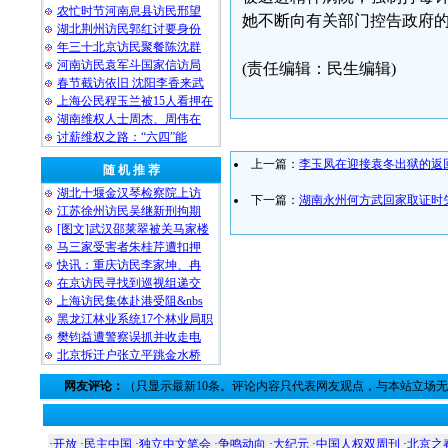
农忙时节河南息县访民邢望
她不断向有关部门控告政府
湖北荆州访民郭红讨要身份
年三十北京访民聚餐陈沈群
河南访民袁军斗国家信访局
(责任编辑：民生编辑)
春节截访依旧 沈阳李香来武
上海公民程玉兰被15人看押在
湖南维权人士周杰、周伟在
讨薪维权之路：“六四”能
上一篇：
李玉凤在迎接袁冬出狱的返
随 机 推 荐
湖北十堰金汉琴检察院上访
下一篇：
湖南永州何方武回家取证时
江苏徐州访民吴继新刑拘期
[图文]武汉邵莱翠被关马家楼
马三家受害者朱桂芹遭扣押
快讯：重庆访民李家坤、冉
在京访民寻找到巡视组递交
上海访民集体赴港受阻&nbs
黑龙江林业系统17个林业局职
樊钧益遭警察误抓并收走电
北京拆迁户张立平跳金水桥
网友评论：
（只显示最新10条。评论内容只代表网友观点，与本站立场
·
开放
·
民主中国
·
独立中文笔会
·
争鸣动向
·
大纪元
·
中国人权双周刊
·
北京之