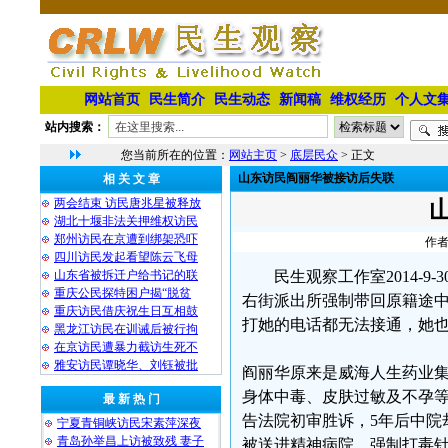
网站首页
民生简介
民生动态
新闻稿
维权经历
个人文
站内搜索：
您当前所在的位置：
网站主页
>
底层民众
> 正文
山东访民阎丽华被接访后失联
相 关 文 章
两会结束 访民唐兆星被释放
湖北十堰非法关押维权访民
郑州访民在京遭到绑架恐吓
作者
四川访民发起看望陈云飞母
山东省被拆迁户给书记的联
民生观察工作室2014-
重庆公民探特困户揭“脱贫
右街派出所强制带回原籍途
重庆访民借庆祝生日互相鼓
打她的电话都无法接通，她
黑龙江访民在训诫后被行拘
在京访民遭暴力截访生死不
雅安访民谭晓华、刘钰被批
阎丽华原来是威海人生药业集
身体中毒、皮肤过敏及不孕
最 新 热 门
告法院初审胜诉，5年后中院
宁夏青铜峡访民宋素萍深夜
青岛孙举昌上访被致残 妻子
被送进精神病院，强制打毒