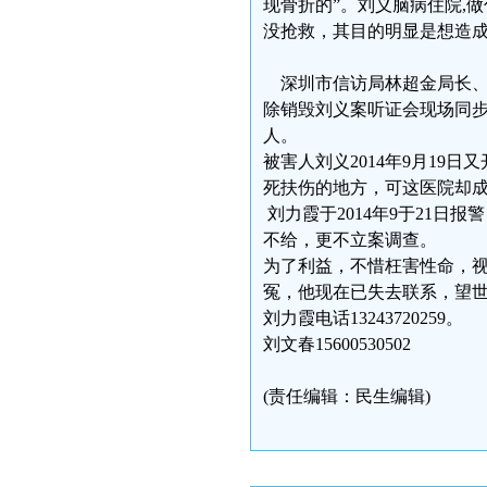
现骨折的”。刘义脑病住院,
没抢救，其目的明显是想造
深圳市信访局林超金局长、
除销毁刘义案听证会现场同
人。
被害人刘义2014年9月1
死扶伤的地方，可这医院却
刘力霞于2014年9于21日
不给，更不立案调查。
为了利益，不惜枉害性命，
冤，他现在已失去联系，望
刘力霞电话13243720259。
刘文春15600530502
(责任编辑：民生编辑)