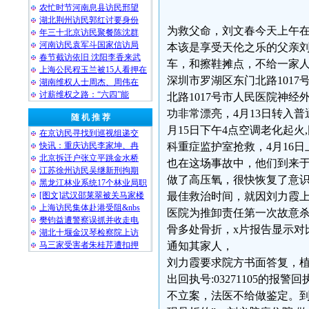
农忙时节河南息县访民邢望
湖北荆州访民郭红讨要身份
为救父命，刘文春今天上午
年三十北京访民聚餐陈沈群
河南访民袁军斗国家信访局
本该是享受天伦之乐的父亲刘
春节截访依旧 沈阳李香来武
车，和擦鞋摊点，不给一家人
上海公民程玉兰被15人看押在
深圳市罗湖区东门北路1017
湖南维权人士周杰、周伟在
讨薪维权之路：“六四”能
北路1017号市人民医院神
功非常漂亮，4月13日转入
随 机 推 荐
月15日下午4点空调老化起
在京访民寻找到巡视组递交
快讯：重庆访民李家坤、冉
科重症监护室抢救，4月16日
北京拆迁户张立平跳金水桥
也在这场事故中，他们到来
江苏徐州访民吴继新刑拘期
做了高压氧，很快恢复了意
黑龙江林业系统17个林业局职
[图文]武汉邵莱翠被关马家楼
最佳救治时间，就因刘力霞
上海访民集体赴港受阻&nbs
医院为推卸责任第一次故意杀害
樊钧益遭警察误抓并收走电
骨多处骨折，x片报告显示对
湖北十堰金汉琴检察院上访
马三家受害者朱桂芹遭扣押
通知其家人，
刘力霞要求院方书面答复，植
出回执号:03271105的报
不立案，法医不给做鉴定。到2