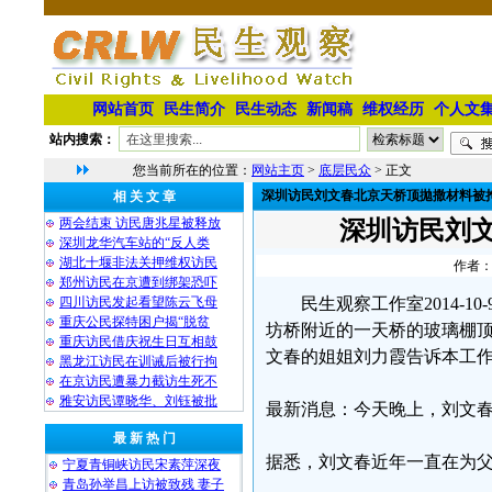
网站首页
民生简介
民生动态
新闻稿
维权经历
个人文
站内搜索：
您当前所在的位置：
网站主页
>
底层民众
> 正文
深圳访民刘文春北京天桥顶拋撒材料被
相 关 文 章
两会结束 访民唐兆星被释放
深圳访民刘
深圳龙华汽车站的“反人类
湖北十堰非法关押维权访民
作者：
郑州访民在京遭到绑架恐吓
四川访民发起看望陈云飞母
民生观察工作室2014-
重庆公民探特困户揭“脱贫
坊桥附近的一天桥的玻璃棚
重庆访民借庆祝生日互相鼓
文春的姐姐刘力霞告诉本工
黑龙江访民在训诫后被行拘
在京访民遭暴力截访生死不
雅安访民谭晓华、刘钰被批
最新消息：今天晚上，刘文春
最 新 热 门
据悉，刘文春近年一直在为
宁夏青铜峡访民宋素萍深夜
青岛孙举昌上访被致残 妻子