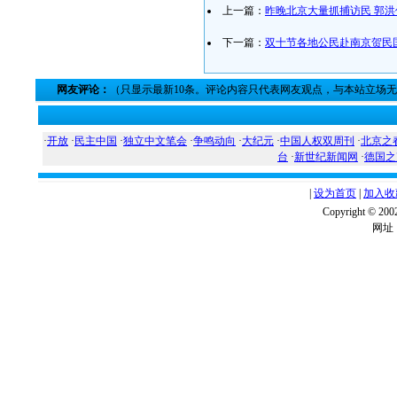
上一篇：
昨晚北京大量抓捕访民 郭
下一篇：
双十节各地公民赴南京贺民
网友评论：
（只显示最新10条。评论内容只代表网友观点，与本站立场
·
开放
·
民主中国
·
独立中文笔会
·
争鸣动向
·
大纪元
·
中国人权双周刊
·
北京之
台
·
新世纪新闻网
·
德国之
|
设为首页
|
加入收
Copyright ©
网址：w