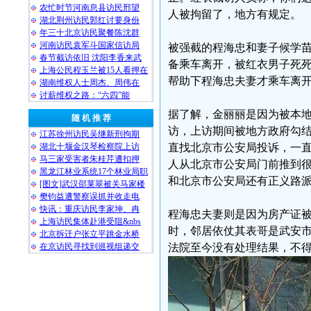
农忙时节河南息县访民邢望
人被拘留了，地方有规定。
湖北荆州访民郭红讨要身份
年三十北京访民聚餐陈沈群
河南访民袁军斗国家信访局
被强截的程海忠和妻子候学苗
春节截访依旧 沈阳李香来武
备乘车离开，被红衣男子死
上海公民程玉兰被15人看押在
帮助下程海忠夫妻才乘车离
湖南维权人士周杰、周伟在
讨薪维权之路：“六四”能
据了解，金丽丽是因为被本
随 机 推 荐
访，上访期间被地方政府勾
江苏徐州访民吴继新刑拘期
湖北十堰金汉琴检察院上访
直找北京市公安局投诉，一直
马三家受害者朱桂芹遭扣押
人从北京市公安局门前推到
黑龙江林业系统17个林业局职
和北京市公安局还有正义路
[图文]武汉邵莱翠被关马家楼
樊钧益遭警察误抓并收走电
快讯：重庆访民李家坤、冉
程海忠夫妻则是因为房产证被
上海访民集体赴港受阻&nbs
时，邻居依仗其表哥是武安
北京拆迁户张立平跳金水桥
在京访民寻找到巡视组递交
法院至今没有处理结果，不