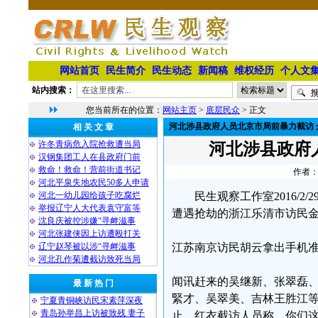
网站首页
民生简介
民生动态
新闻稿
维权经历
个人文
站内搜索：
您当前所在的位置：
网站主页
>
底层民众
> 正文
河北涉县政府人员北京市局前暴力截访 
相 关 文 章
许冬青病危入院抢救遭当局
河北涉县政府
汉钢集团工人在县政府门前
救命！救命！营前街道书记
作者：
河北平泉失地农民50多人申请
河北一幼儿园给孩子吃腐烂
民生观察工作室2016/
举报辽宁人大代表袁守富等
遭遇抢劫的浙江乐清市访民
沈良庆被控涉嫌“寻衅滋事
河北张建侠因上访遭殴打关
辽宁赵琴被以涉“寻衅滋事
江苏南京访民胡云拿出手机
河北孔作菊遭截访致死当局
闻讯赶来的吴继新、张翠磊
最 新 热 门
緊才、吴翠美、吉林王胜江
宁夏青铜峡访民宋素萍深夜
青岛孙举昌上访被致残 妻子
止。红衣截访人员称，你们这