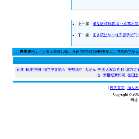
上一篇：
求见区领导惹祸 北京葛志
下一篇：
国务院法制办保安强势把门
网友评论：
（只显示最新10条。评论内容只代表网友观点，与本站立场
·
开放
·
民主中国
·
独立中文笔会
·
争鸣动向
·
大纪元
·
中国人权双周刊
·
北京之
台
·
新世纪新闻网
·
德国之
|
设为首页
|
加入收
Copyright ©
网址：w