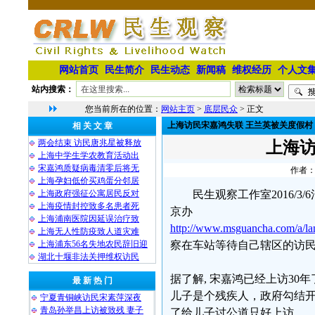
网站首页
民生简介
民生动态
新闻稿
维权经历
个人文
站内搜索：
您当前所在的位置：
网站主页
>
底层民众
> 正文
上海访民宋嘉鸿失联 王兰英被关度假村
相 关 文 章
两会结束 访民唐兆星被释放
上海访
上海中学生学农教育活动出
宋嘉鸿质疑病毒清零后将无
作者：
上海孕妇低价买鸡蛋分邻居
上海政府强征公寓居民反对
民生观察工作室2016/
上海疫情封控致多名患者死
京办
上海浦南医院因延误治疗致
http://www.msguancha.com/a/l
上海无人性防疫致人道灾难
上海浦东56名失地农民辞旧迎
察在车站等待自己辖区的访
湖北十堰非法关押维权访民
据了解, 宋嘉鸿已经上访3
最 新 热 门
儿子是个残疾人，政府勾结
宁夏青铜峡访民宋素萍深夜
青岛孙举昌上访被致残 妻子
了给儿子讨公道只好上访。