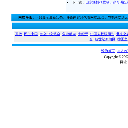
下一篇：
山东淄博张爱珍、张可明姐
网友评论：
（只显示最新10条。评论内容只代表网友观点，与本站立场
·
开放
·
民主中国
·
独立中文笔会
·
争鸣动向
·
大纪元
·
中国人权双周刊
·
北京之
台
·
新世纪新闻网
·
德国之
|
设为首页
|
加入收
Copyright ©
网址：w