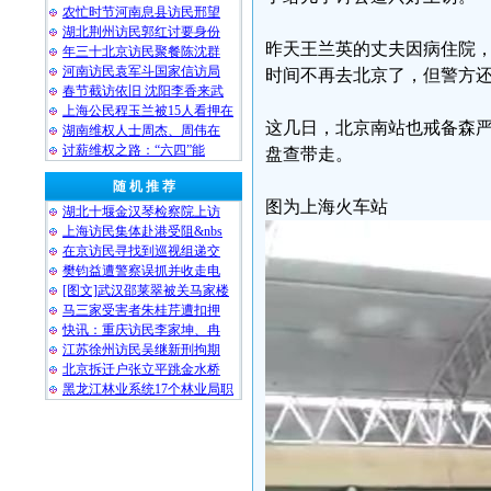
农忙时节河南息县访民邢望
湖北荆州访民郭红讨要身份
昨天王兰英的丈夫因病住院
年三十北京访民聚餐陈沈群
河南访民袁军斗国家信访局
时间不再去北京了，但警方
春节截访依旧 沈阳李香来武
上海公民程玉兰被15人看押在
这几日，北京南站也戒备森
湖南维权人士周杰、周伟在
讨薪维权之路：“六四”能
盘查带走。
随 机 推 荐
图为上海火车站
湖北十堰金汉琴检察院上访
上海访民集体赴港受阻&nbs
在京访民寻找到巡视组递交
樊钧益遭警察误抓并收走电
[图文]武汉邵莱翠被关马家楼
马三家受害者朱桂芹遭扣押
快讯：重庆访民李家坤、冉
江苏徐州访民吴继新刑拘期
北京拆迁户张立平跳金水桥
黑龙江林业系统17个林业局职