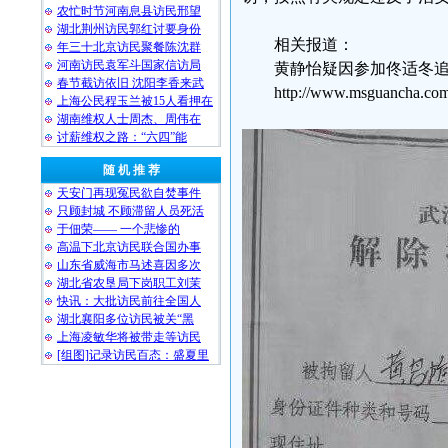
农忙时节河南息县访民邢望
湖北荆州访民郭红讨要身份
相关报道：
年三十北京访民聚餐陈沈群
河南访民袁军斗国家信访局
黄静怡疑因参加佟适冬追
春节截访依旧 沈阳李香来武
http://www.msguancha.com
上海公民程玉兰被15人看押在
湖南维权人士周杰、周伟在
讨薪维权之路：“六四”能
随 机 推 荐
天安门再现冤民欲自焚事件
只顾封城 不顾滞留人员死活
于佃荣—— 一个悲惨的
高温下北京访民联合国办事
山东省威海市马述喜因多次
湖北省农垦局下岗职工刘茉
快讯：大批访民前往全国人
湖北襄阳多位访民被关“黑
上海凌敏华将被带走等访民
[组图]记录访民百态：盛夏里