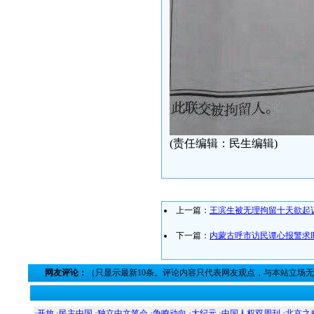
(责任编辑：民生编辑)
上一篇：
王滨生被无理拘留十天欲起
下一篇：
内蒙古呼市访民谭心报警求
网友评论：
（只显示最新10条。评论内容只代表网友观点，与本站立场
·
开放
·
民主中国
·
独立中文笔会
·
争鸣动向
·
大纪元
·
中国人权双周刊
·
北京之