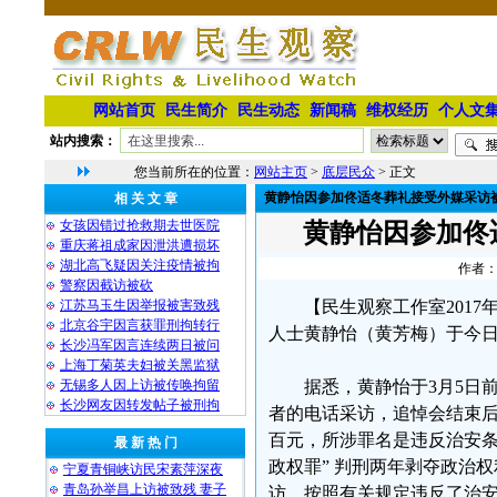
网站首页
民生简介
民生动态
新闻稿
维权经历
个人文
站内搜索：
您当前所在的位置：
网站主页
>
底层民众
> 正文
黄静怡因参加佟适冬葬礼接受外媒采访
相 关 文 章
女孩因错过抢救期去世医院
黄静怡因参加佟
重庆蒋祖成家因泄洪遭损坏
湖北高飞疑因关注疫情被拘
作者：
警察因截访被砍
江苏马玉生因举报被害致残
【民生观察工作室201
北京谷宇因言获罪刑拘转行
人士黄静怡（黄芳梅）于今日
长沙冯军因言连续两日被问
上海丁菊英夫妇被关黑监狱
无锡多人因上访被传唤拘留
据悉，黄静怡于3月5日
长沙网友因转发帖子被刑拘
者的电话采访，追悼会结束后
百元，所涉罪名是违反治安条
最 新 热 门
政权罪” 判刑两年剥夺政治
宁夏青铜峡访民宋素萍深夜
青岛孙举昌上访被致残 妻子
访，按照有关规定违反了治