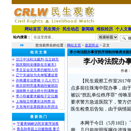
网站首页
民生简介
民生动态
新闻稿
维权经历
个人文
站内搜索：
您当前所在的位置：
网站主页
>
底层民众
> 正文
李小玲法院办事变扰序强制传唤诱发眼
相 关 文 章
汉江中法枉法裁判 伍立娟无
李小玲法院办
国庆期间吴继新在京被关3
李文足会见无果仍被拒入司
作者：
辽宁关淑珍为夫伸冤遭迫害
许艳遭非法禁锢 十几人守门
【民生观察工作室2017
南京邵明亮逃离稳控被抓回
点多前往珠海中院办事，由
湖南释大成法师今刑满释放
被以“扰乱单位秩序罪” 传
李小玲被要求戴电子定位腕
​上海陆立明遭非法拘禁 出
要求警方急送医院下，警方仍
文东海对韭菜园派出所违法
医生检查后告知，由于病情延
最 新 热 门
本网于今日（5月18日
宁夏青铜峡访民宋素萍深夜
青岛孙举昌上访被致残 妻子
瘤，几日前按照医嘱住进珠