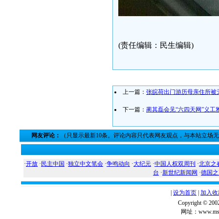
(责任编辑：民生编辑)
上一篇：
张皖荷出门游历母亲住所被
下一篇：
蔺其磊会见“六四天网”义工
网友评论：
（只显示最新10条。评论内容只代表网友观点，与本站立场
·
开放
·
民主中国
·
独立中文笔会
·
争鸣动向
·
大纪元
·
中国人权双周刊
·
北京之
台
·
新世纪新闻网
·
德国之
|
设为首页
|
加入收
Copyright ©
网址：www.msg