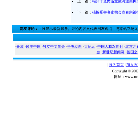
上一篇：
福州十冤民游北戴河遭关押
下一篇：
强拆受害者张棉会查卷宗被
网友评论：
（只显示最新10条。评论内容只代表网友观点，与本站立场
·
开放
·
民主中国
·
独立中文笔会
·
争鸣动向
·
大纪元
·
中国人权双周刊
·
北京之
台
·
新世纪新闻网
·
德国之
|
设为首页
|
加入收
Copyright ©
网址：www.msg