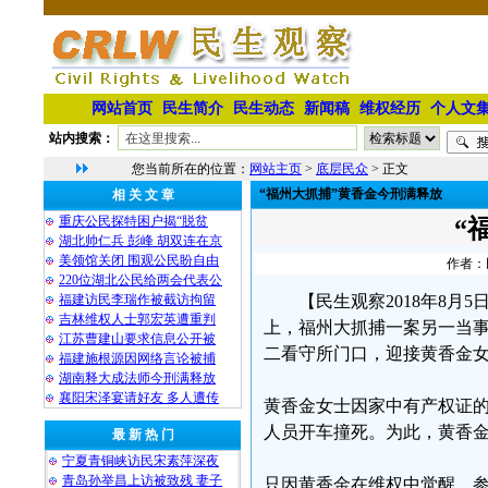
网站首页
民生简介
民生动态
新闻稿
维权经历
个人文
站内搜索：
您当前所在的位置：
网站主页
>
底层民众
> 正文
“福州大抓捕”黄香金今刑满释放
相 关 文 章
重庆公民探特困户揭“脱贫
“
湖北帅仁兵 彭峰 胡双连在京
美领馆关闭 围观公民盼自由
作者：民
220位湖北公民给两会代表公
福建访民李瑞作被截访拘留
【民生观察2018年8月
吉林维权人士郭宏英遭重判
上，福州大抓捕一案另一当
江苏曹建山要求信息公开被
二看守所门口，迎接黄香金
福建施根源因网络言论被捕
湖南释大成法师今刑满释放
襄阳宋泽宴请好友 多人遭传
黄香金女士因家中有产权证
人员开车撞死。为此，黄香
最 新 热 门
宁夏青铜峡访民宋素萍深夜
青岛孙举昌上访被致残 妻子
只因黄香金在维权中觉醒，参