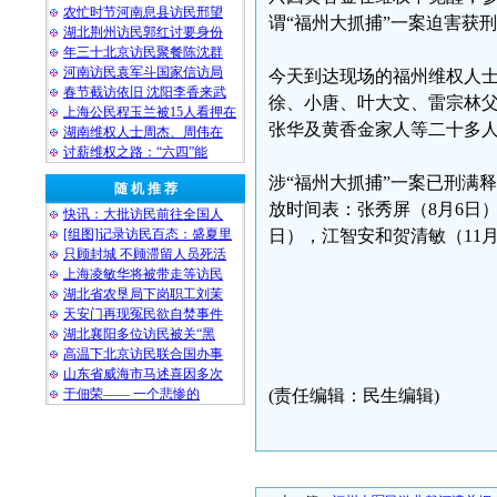
农忙时节河南息县访民邢望
谓“福州大抓捕”一案迫害获
湖北荆州访民郭红讨要身份
年三十北京访民聚餐陈沈群
河南访民袁军斗国家信访局
今天到达现场的福州维权人
春节截访依旧 沈阳李香来武
徐、小唐、叶大文、雷宗林
上海公民程玉兰被15人看押在
张华及黄香金家人等二十多
湖南维权人士周杰、周伟在
讨薪维权之路：“六四”能
涉“福州大抓捕”一案已刑满
随 机 推 荐
放时间表：张秀屏（8月6日）
快讯：大批访民前往全国人
[组图]记录访民百态：盛夏里
日），江智安和贺清敏（11月
只顾封城 不顾滞留人员死活
上海凌敏华将被带走等访民
湖北省农垦局下岗职工刘茉
天安门再现冤民欲自焚事件
湖北襄阳多位访民被关“黑
高温下北京访民联合国办事
山东省威海市马述喜因多次
于佃荣—— 一个悲惨的
(责任编辑：民生编辑)