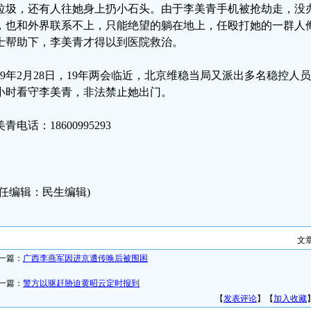
垃圾，还有人往她身上扔小石头。由于李美青手机被抢劫走，没
，也和外界联系不上，只能绝望的躺在地上，任殴打她的一群人
士帮助下，李美青才得以到医院救治。
019年2月28日，19年两会临近，北京维稳当局又派出多名稳控
4小时看守李美青，非法禁止她出门。
青电话：18600995293
责任编辑：民生编辑)
文
一篇：
广西李燕军因进京遭传唤后被围困
一篇：
警方以驱赶胁迫黄昭云定时报到
【
发表评论
】【
加入收藏