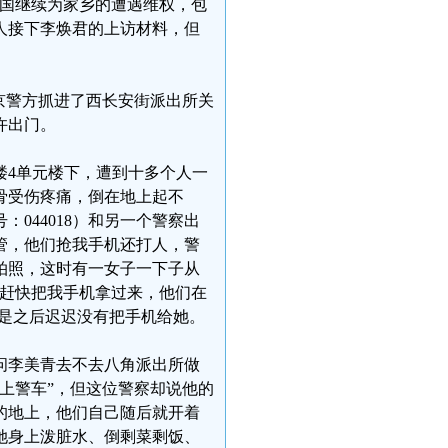
美国继续为家乡的遭遇维权，包
人接下李焕君的上访材料，但
北京警方抓进了西长安街派出所关
许出门。
8楼4单元楼下，遭到十多个人一
骨受伤疼痛，倒在地上起不
044018）和另一个警察出
管，他们抢我手机还打人，警
拍照，这时有一女子一下子从
你赶快把我手机拿过来，他们在
，可是之后迟迟没有把手机给她。
，问李美青去不去八角派出所做
上警车”，但这位警察却说他的
的地上，他们自己随后就开着
她身上泼脏水、倒剩菜剩饭、