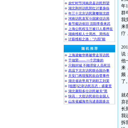
农忙时节河南息县访民邢望
年
湖北荆州访民郭红讨要身份
群
年三十北京访民聚餐陈沈群
河南访民袁军斗国家信访局
我
春节截访依旧 沈阳李香来武
来
上海公民程玉兰被15人看押在
疗
湖南维权人士周杰、周伟在
讨薪维权之路：“六四”能
2
随 机 推 荐
说
上海凌敏华将被带走等访民
于佃荣—— 一个悲惨的
他
只顾封城 不顾滞留人员死活
来
高温下北京访民联合国办事
频
天安门再现冤民欲自焚事件
湖北省农垦局下岗职工刘茉
了
[组图]记录访民百态：盛夏里
湖北襄阳多位访民被关“黑
就
快讯：大批访民前往全国人
山东省威海市马述喜因多次
弃
长
我
拆