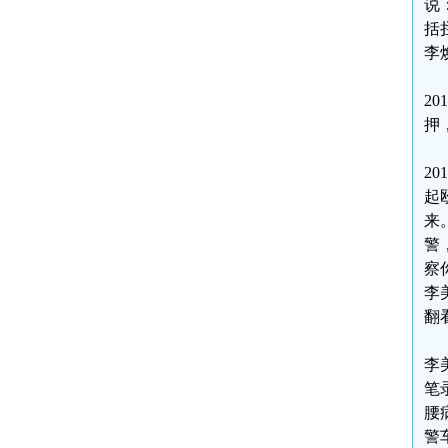
说
括
李
2
押
2
起
来
警
察
李
翻
李
笔
腰
警