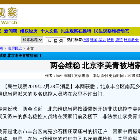
态
新闻稿
维权经历
个人文集
民生观察在推特
民生观察维权动态
热门标签:
709
律师
暴力
酷刑
虐待
秋雨教会
页
>
底层民众
> 正文
维稳 北京李美青被堵家门
两会维稳 北京李美青被堵
作者：民生编辑1 文章来源：本站原创 更新时间：2019-03-01
【民生观察2019年2月28日消息】本网获悉，北京丰台区南
维稳当局派来的多名稳控人员堵在家里不许出门。
美青反映，两会临近，北京维稳当局按照惯例开始非法稳控李美
局又派来的多名稳控人员堵在我家门前及楼下，非法禁止李美青
美青是北京市丰台区南苑乡石榴庄双庙村的拆迁户，因家中房屋
道路。但是，在她上访维权的过程中又多次遭遇抢劫、关黑监狱、