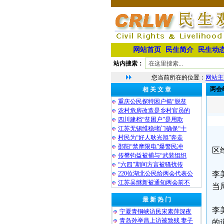
网站首页
民生简介
民生动
站内搜索：
您当前所在的位置：
网站主
两会
相 关 文 章
重庆公民探特困户揭“脱贫
农村危房改造是乡村官员的
四川建档“贫困户”是用欺
江苏无锡维稳堵门确保“十
村民为“好人耿光旭”奔走
邵阳“禁摩限电”爆警民冲
区
传樊钧益被捕与“武装组织
“六四”期间方言被骚扰传
220位湖北公民给两会代表公
李
江苏吴继新被通知两会前不
当
最 新 热 门
李
宁夏青铜峡访民宋素萍深夜
青岛孙举昌上访被致残 妻子
的