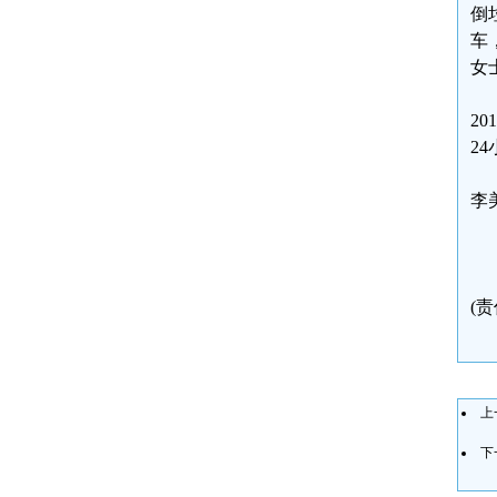
倒
车
女
2
2
李美
(
上
下