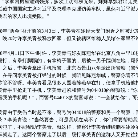
：“李家因房屋遭到强拆，多次上访维权无果。妹妹李焕君出走
拦截中国国家主席习近平及总理李克强访美车队，虽然习近平派
焕君的家人出境受限。”
018年“两会”召开前的3月3日，李美青在途经天安门附近之时被
，晚20时许李美青被释放回家，但又被辖区维稳人员堵在家里不
018年4月11日下午4时许，李美青与好友陈燕华在北京八角中里1
殴打，有拳打脚踢的，有拿椅子砸的，后被一男子踹倒在地，尾
。之后，李美青拿出手机报警，北京石景山八角派出所警察（警号：
，在寻问李美青被打经过的时候，就听见陈燕华喊，警察你管不
你管不管呀。李美青看见很多人围着陈燕华在打，便拿手机给他
美青手里抢走了手机，李美青赶紧和警号为044018的警察说：“
看我的手机呢！”，而警号044018的警官却说：“一会就给你”
美青由于受伤当时起不来，警号为044018的警察和另一个警察
录？李美青说：“当然要去，可是我现在动不了，你们需要帮助我
病犯了，不能帮助李美青。就这样，警察让李美青继续躺在冰冷
车就走了。这两个警察走了以后，殴打李美青的这群人又开始往