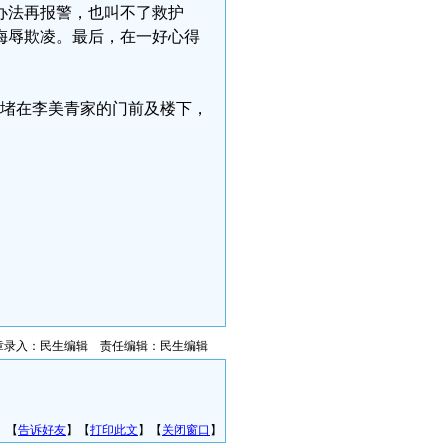
办法再报警，也叫不了救护
侮辱欺凌。最后，在一好心得
人员堵在李美青家的门前及楼下，
章录入：民生编辑 责任编辑：民生编辑
】【
告诉好友
】【
打印此文
】【
关闭窗口
】