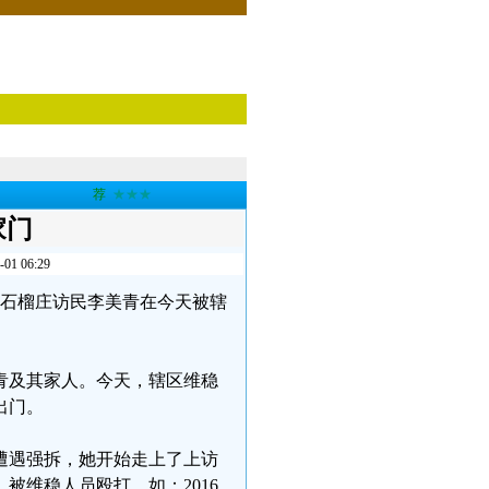
荐
★★★
家门
 06:29
苑乡石榴庄访民李美青在今天被辖
青及其家人。今天，辖区维稳
出门。
遭遇强拆，她开始走上了上访
被维稳人员殴打。如：2016