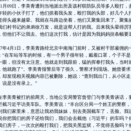
11月09日，李美青遭到当地派出所及该村联防队员等多人殴打，
年轻的小伙子打了，他们抓着我头发，殴打我的头部，好几个人
觉得头越来越晕。我就在马路边坐着，他们又聚集回来了。聚集
我们村书记的弟弟徐万发，就是这帮人打的我。后来我头晕得厉
，但他们不让我去。他们这次打我，估计是因为我妈妈挂条幅要
017年4月1日，李美青路经北京中南海门前时，又被村干部雇佣
：“在车站等车的时候，有一个男子很年轻，戴着口罩，个子不
一眼，但没有太注意。他就走到我跟前，猛的挥拳打我头，当时
，他就跑了”。李美青报警后等了很久，警察才到现场。她曾要
，却发现相关视频内容已被删除，她说：“查到我出门，从小区
。说是没有录上。”
在李美青被打的前两天，当地公安局警官曾登门与李美青谈话，
拦截习近平访美车队。李美青说：“丰台区分局一个姓王的警察
到我们家里来，意思让我劝我妹妹，别去美国截车了，丢脸。我
说你把我们的房子还给我们，我们会去截他（习近平）的车吗？
我们房子，一次次的殴打我们，把我关黑监狱，不觉得丢脸吗？