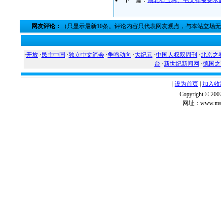
下一篇：
湖北石玉林、毛文祥被要求
网友评论：
（只显示最新10条。评论内容只代表网友观点，与本站立场
·
开放
·
民主中国
·
独立中文笔会
·
争鸣动向
·
大纪元
·
中国人权双周刊
·
北京之
台
·
新世纪新闻网
·
德国之
|
设为首页
|
加入收
Copyright ©
网址：www.msg