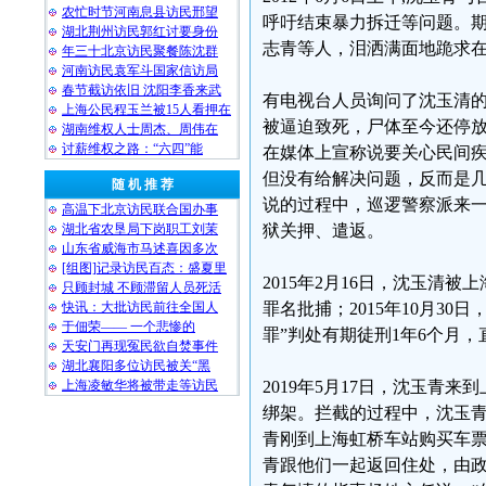
农忙时节河南息县访民邢望
呼吁结束暴力拆迁等问题。
湖北荆州访民郭红讨要身份
志青等人，泪洒满面地跪求
年三十北京访民聚餐陈沈群
河南访民袁军斗国家信访局
春节截访依旧 沈阳李香来武
有电视台人员询问了沈玉清
上海公民程玉兰被15人看押在
被逼迫致死，尸体至今还停
湖南维权人士周杰、周伟在
讨薪维权之路：“六四”能
在媒体上宣称说要关心民间
但没有给解决问题，反而是
随 机 推 荐
说的过程中，巡逻警察派来
高温下北京访民联合国办事
湖北省农垦局下岗职工刘茉
狱关押、遣返。
山东省威海市马述喜因多次
[组图]记录访民百态：盛夏里
2015年2月16日，沈玉清
只顾封城 不顾滞留人员死活
快讯：大批访民前往全国人
罪名批捕；2015年10月3
于佃荣—— 一个悲惨的
罪”判处有期徒刑1年6个月，直
天安门再现冤民欲自焚事件
湖北襄阳多位访民被关“黑
上海凌敏华将被带走等访民
2019年5月17日，沈玉
绑架。拦截的过程中，沈玉
青刚到上海虹桥车站购买车
青跟他们一起返回住处，由