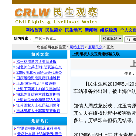
网站首页
民生简介
民生动态
新闻稿
维权经历
个人文
站内搜索：
您当前所在的位置：
网站主页
>
底层民众
> 正文
上海维权人沈玉青遭绑架失联
相 关 文 章
福州林鸿遭强迫失踪通报
湖北帅仁兵 彭峰 胡双连在京
220位湖北公民给两会代表公
作者：民
国庆维稳海南政府抓捕维权
上海“林昭书店”再被逼搬
【民生观察2019年5月
上海丁菊英夫妇被关黑监狱
车站准备外出时，被上海信
湖北陈亚雄在京维权遭抓捕
上海访民刘金和遭截访人暴
江苏维权人士张昆获刑两年
知情人周成龙反映，沈玉青原
吉林维权人士郭宏英遭重判
其丈夫在维权过程中被害致
多年，历经艰辛但仍无结果
最 新 热 门
宁夏青铜峡访民宋素萍深夜
青岛孙举昌上访被致残 妻子
2012年6月6日上午,沈玉