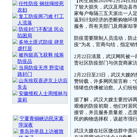
【民生观察2020年2月2
任性防疫 钢丝绳绞死
了较大损失，武汉及周边县
农妇
家每户每隔三五天派出一人
复工防疫两刁难 打工
返到计划经济的垄断购物环
人流落
服务，而有关部门及商家却
防疫封门不配送 民众
陷困局
防疫需要限制人员流动，防止
多地土匪式防疫 肆意
疫”为名，官商勾结，指定销
虐打居
被拘留高飞获释 续筹
2月22日清晨，武汉网民被一
防疫品
责社区防疫部门与供货商家
当局防疫无序 野蛮堵
路封门
2月22日至23日，武汉大
山东徐双喜进京上访后
赞转载，许多网民留言称：“
失去
情绪也仿佛被治愈。人们纷纷
安徽维权人士周维林与
据了解，武汉大嫂主要控诉
裴莉
艰难的防疫初期，他们对居民
最 新 热 门
接管，并且服务质量差，态
宁夏青铜峡访民宋素
民的购物选择权，该超市强行
萍深夜
武汉大嫂在社区微信群中质问
青岛孙举昌上访被致