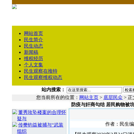
网站首页
民生简介
民生动态
新闻稿
维权经历
个人文集
民生观察在推特
民生观察维权动态
站内搜索：
您当前所在的位置：
网站主页
>
底层民众
> 正
防疫与奸商勾结 居民购物被
相 关 文 章
董秀玫坠楼案的合理怀
疑与
作者：民生编辑1
传樊钧益被捕与“武装
组织