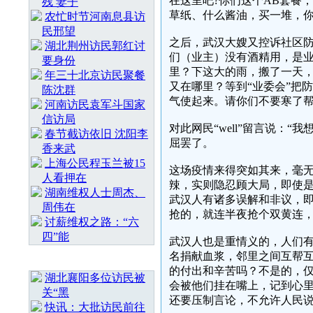
在这里吧?你们这个AB套餐
残 妻子
草纸、什么酱油，买一堆，你
农忙时节河南息县访
民邢望
之后，武汉大嫂又控诉社区防
湖北荆州访民郭红讨
们（业主）没有酒精用，是
要身份
里？下这大的雨，搬了一天
年三十北京访民聚餐
又在哪里？等到“业委会”把
陈沈群
气使起来。请你们不要寒了帮
河南访民袁军斗国家
信访局
对此网民“well”留言说：
春节截访依旧 沈阳李
屈罢了。
香来武
上海公民程玉兰被15
这场疫情来得突如其来，毫
人看押在
辣，实则隐忍顾大局，即使
湖南维权人士周杰、
武汉人有诸多误解和非议，
周伟在
抢的，就连半夜抢个双黄连
讨薪维权之路：“六
四”能
武汉人也是重情义的，人们
名捐献血浆，邻里之间互帮
随 机 推 荐
的付出和辛苦吗？不是的，
湖北襄阳多位访民被
会被他们挂在嘴上，记到心
关“黑
还要压制言论，不允许人民说
快讯：大批访民前往