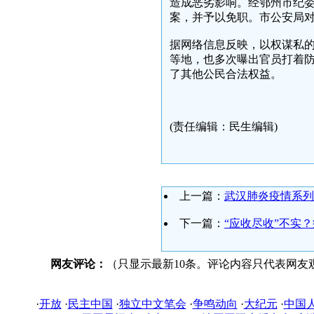
造成恶劣影响。经鄂州市纪
案，并予以免职。市公安局
据网络信息反映，以权谋私
等地，也多次曝出官员打着
了其他公民合法权益。
(责任编辑：民生编辑)
上一篇：
武汉肺炎疫情系列
下一篇：
“应收尽收”不实
网友评论：
（只显示最新10条。评论内容只代表网友
·
开放
·
民主中国
·
独立中文笔会
·
争鸣动向
·
大纪元
·
中国