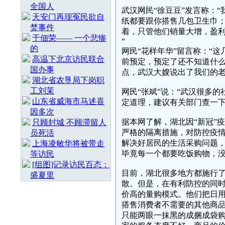
全国人
武汉网民“徐豆豆”发言称：
天安门再现冤民欲自
纸都要跟你搭售几包卫生巾
焚事件
着，只管他们销量大增，盈利
于佃荣—— 一个悲惨
”
的
网民“花样年华”留言称：“
高温下北京访民联合
前预定，预定了还不知道什
国办事
点，武汉大嫂说出了我们的老
湖北省农垦局下岗职
工刘茉
网民“张斌”说：“武汉很多
山东省威海市马述喜
定道理，建议有关部门查一下
因多次
据本网了解，湖北因“新冠”
只顾封城 不顾滞留人
严格的隔离措施，对防控疫
员死活
解决好居民的生活采购问题
上海凌敏华将被带走
毕竟每一个都要吃饭购物，没
等访民
[组图]记录访民百态：
目前，湖北很多地方都施行
盛夏里
散。但是，在有利防控的同
价高的量购模式。他们把日用
搭售消费者不需要的其他商
只能两眼一抹黑的成捆成袋