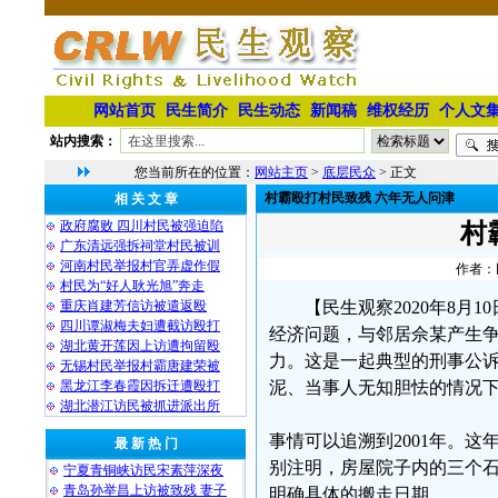
网站首页
民生简介
民生动态
新闻稿
维权经历
个人文
站内搜索：
您当前所在的位置：
网站主页
>
底层民众
> 正文
村霸殴打村民致残 六年无人问津
相 关 文 章
政府腐败 四川村民被强迫陷
村
广东清远强拆祠堂村民被训
河南村民举报村官弄虚作假
作者：民
村民为“好人耿光旭”奔走
‌重庆肖建芳信访被遣返殴
【民生观察2020年8
四川谭淑梅夫妇遭截访殴打
经济问题，与邻居佘某产生
湖北黄开莲因上访遭拘留殴
力。这是一起典型的刑事公诉
无锡村民举报村霸唐建荣被
黑龙江李春霞因拆迁遭殴打
泥、当事人无知胆怯的情况
湖北潜江访民被抓进派出所
事情可以追溯到2001年。
最 新 热 门
别注明，房屋院子内的三个
宁夏青铜峡访民宋素萍深夜
青岛孙举昌上访被致残 妻子
明确具体的搬走日期。