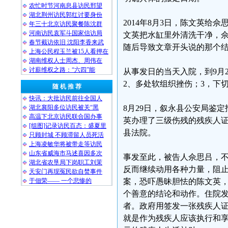
农忙时节河南息县访民邢望
湖北荆州访民郭红讨要身份
2014年8月3日，陈文英给
年三十北京访民聚餐陈沈群
河南访民袁军斗国家信访局
文英把水缸里外清洗干净，
春节截访依旧 沈阳李香来武
随后导致文章开头说的那个结
上海公民程玉兰被15人看押在
湖南维权人士周杰、周伟在
讨薪维权之路：“六四”能
从事发日的当天入院，到9月2
2、多处软组织挫伤；3，下
随 机 推 荐
快讯：大批访民前往全国人
湖北襄阳多位访民被关“黑
8月29日，叙永县公安局鉴定
高温下北京访民联合国办事
英办理了三级伤残的残疾人
[组图]记录访民百态：盛夏里
县法院。
只顾封城 不顾滞留人员死活
上海凌敏华将被带走等访民
山东省威海市马述喜因多次
事发至此，被告人佘思吕，
湖北省农垦局下岗职工刘茉
反而继续动用各种力量，阻
天安门再现冤民欲自焚事件
于佃荣—— 一个悲惨的
案，恐吓愚昧胆怯的陈文英
个善意的结论和动作。住院
者。政府用签发一张残疾人
就是作为残疾人应该执行和享