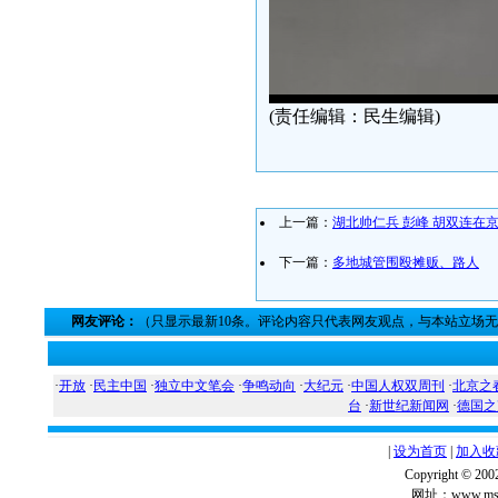
(责任编辑：民生编辑)
上一篇：
湖北帅仁兵 彭峰 胡双连在
下一篇：
多地城管围殴摊贩、路人
网友评论：
（只显示最新10条。评论内容只代表网友观点，与本站立场
·
开放
·
民主中国
·
独立中文笔会
·
争鸣动向
·
大纪元
·
中国人权双周刊
·
北京之
台
·
新世纪新闻网
·
德国之
|
设为首页
|
加入收
Copyright ©
网址：www.msg