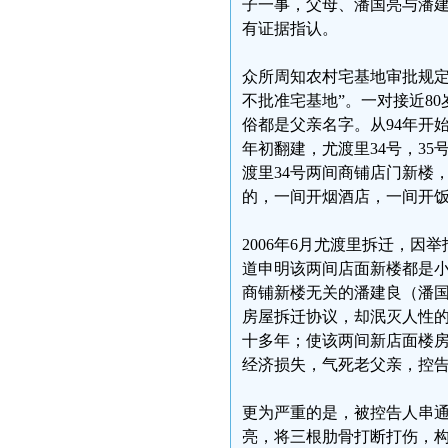
子一事，父母、潘国亮与潘
有证据指认。
众所周知农村宅基地审批规定
不批准宅基地”。一对接近8
俗都是父亲名字。从94年开
年初翻建，尤渡里34号，3
渡里34号两间商铺店门新楼，
的，一间开烟酒店，一间开
2006年6月尤渡里拆迁，
道申明该两间店面新楼都是
商铺新楼无关的潘建良（潘国
房屋拆迁协议，却泯灭人性的
十多年；使该两间新店面楼
经济损失，气死老父亲，控
更为严重的是，被控告人串
亮，将三根肋骨打断打伤，