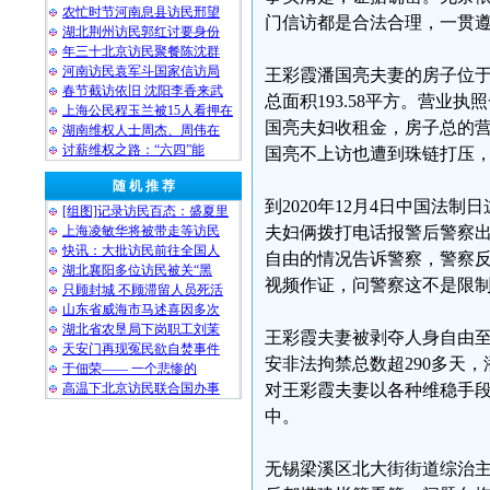
农忙时节河南息县访民邢望
门信访都是合法合理，一贯
湖北荆州访民郭红讨要身份
年三十北京访民聚餐陈沈群
河南访民袁军斗国家信访局
王彩霞潘国亮夫妻的房子位于
春节截访依旧 沈阳李香来武
总面积193.58平方。营
上海公民程玉兰被15人看押在
国亮夫妇收租金，房子总的营
湖南维权人士周杰、周伟在
讨薪维权之路：“六四”能
国亮不上访也遭到珠链打压
随 机 推 荐
到2020年12月4日中国法
[组图]记录访民百态：盛夏里
上海凌敏华将被带走等访民
夫妇俩拨打电话报警后警察
快讯：大批访民前往全国人
自由的情况告诉警察，警察
湖北襄阳多位访民被关“黑
视频作证，问警察这不是限
只顾封城 不顾滞留人员死活
山东省威海市马述喜因多次
湖北省农垦局下岗职工刘茉
王彩霞夫妻被剥夺人身自由至
天安门再现冤民欲自焚事件
安非法拘禁总数超290多天，
于佃荣—— 一个悲惨的
高温下北京访民联合国办事
对王彩霞夫妻以各种维稳手段
中。
无锡梁溪区北大街街道综治