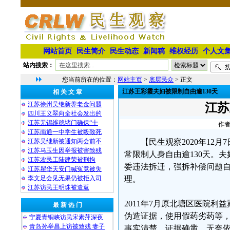
网站首页
民生简介
民生动态
新闻稿
维权经历
个人文
站内搜索：
您当前所在的位置：
网站主页
>
底层民众
> 正文
江苏王彩霞夫妇被限制自由逾130天
相 关 文 章
江苏徐州吴继新养老金问题
江苏
四川王义翠向全社会发出的
江苏无锡维稳堵门确保“十
作者
江苏南通一中学生被殴致死
江苏吴继新被通知两会前不
【民生观察2020年1
江苏马玉生因举报被害致残
常限制人身自由逾130天。
江苏农民工陆建荣被刑拘
委违法拆迁，强拆补偿问题自
江苏瞿华天安门喊冤竟被失
李文足会见无果仍被拒入司
理。
江苏访民王明珠被遣返
2011年7月原北塘区医院
最 新 热 门
伪造证据，使用假药劣药等
宁夏青铜峡访民宋素萍深夜
青岛孙举昌上访被致残 妻子
事实清楚，证据确凿。无奈