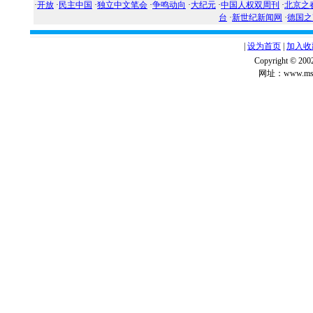
·
开放
·
民主中国
·
独立中文笔会
·
争鸣动向
·
大纪元
·
中国人权双周刊
·
北京之
台
·
新世纪新闻网
·
德国之
|
设为首页
|
加入收
Copyright ©
网址：www.msg