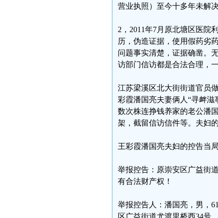
营业执照）至今十多年未解
2，2011年7月原北塘区
历，伪造证据，使用假药劣
问题事实清楚，证据确凿。
访部门信访都是合法合理，
江苏梁溪区北大街街道官员做
彩霞潘国亮夫妻俩人“寻衅滋
数次株连挣钱养家的老公潘
架，截留信访信件等。夫妇的报
王彩霞潘国亮夫妇的控告当
举报控告：原崇安区广益街
有合法财产权！
举报控告人：潘国亮，男，61，
区广益街道尤渡里桥西34号，电话