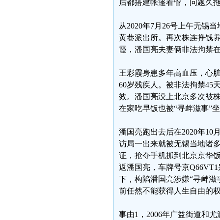
后都搭建帐篷看管，问题久
从2020年7月26号上午
黄巷派出所。再次株连挣钱
霞，潘国亮夫妻俩非法拘禁
王彩霞身患多年高血压，心
60岁残疾人。被非法拘禁45
效。潘国亮没上北京多次被株
在家吃早饭也被“寻衅滋事”
潘国亮跑出去后在2020年
访局一出来就被无锡当地诸
证，抢夺手机抓到北京京华
返潘国亮，车牌号京Q66V
下，构陷潘国亮涉嫌“寻衅滋
前任然不能获得人生自由的
事由1，2006年广益街道和