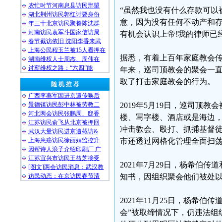
农忙时节河南息县访民邢望
“虽然我也没有什么存款可以
湖北荆州访民郭红讨要身份
意，因为没有任何不动产和
年三十北京访民聚餐陈沈群
河南访民袁军斗国家信访局
有机会认识上帝!我的律师已
春节截访依旧 沈阳李香来武
上海公民程玉兰被15人看押在
据悉，有着上百年家庭教会传
湖南维权人士周杰、周伟在
讨薪维权之路：“六四”能
年来，巡司顶教会的聚会一
取了打击家庭教会的行为。
随 机 推 荐
广西李燕军因进京遭传唤后
景德镇访民彭中林被劳教二
2019年5月19日，巡司顶
河北两会访民张鹏周、邸香
楼、写字楼、酒店或是海边
江苏访民俞飞从北京被押回
冲击教会、殴打、抓捕基督
武汉大量访民进京遭截访&
上海患癌访民徐丽娟监控升
市还透过网格化管理全面扫
因帮诗人浪子介绍印刷厂 广
江苏宜兴市访民王益芝接受
2021年7月29日，杨希
[图文]两会访民消息：武汉教
访民动态：在京访民春节清
知书，因组织聚会他们被处以
2021年11月25日，杨希
会”被取缔情况下，仍违法组