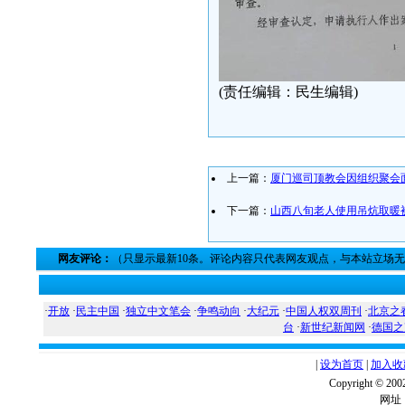
(责任编辑：民生编辑)
上一篇：
厦门巡司顶教会因组织聚会
下一篇：
山西八旬老人使用吊炕取暖
网友评论：
（只显示最新10条。评论内容只代表网友观点，与本站立场
·
开放
·
民主中国
·
独立中文笔会
·
争鸣动向
·
大纪元
·
中国人权双周刊
·
北京之
台
·
新世纪新闻网
·
德国之
|
设为首页
|
加入收
Copyright ©
网址：w