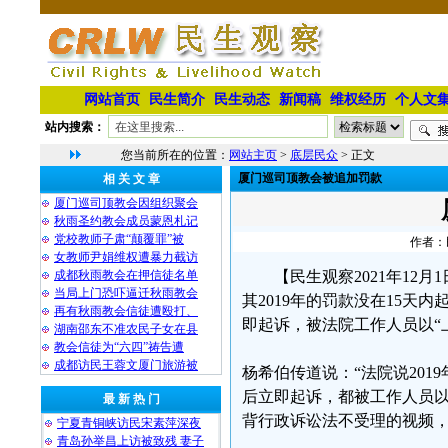
网站首页
民生简介
民生动态
新闻稿
维权经历
个人文
站内搜索：
您当前所在的位置：
网站主页
>
底层民众
> 正文
厦门巡司顶教会被追加罚款
相 关 文 章
厦门巡司顶教会因组织聚会
秋雨圣约教会成员蒙恩札记
党校教师子肃“颠覆罪”被
作者：民
女教师尹娟维权遭暴力截访
成都秋雨教会在押信徒名单
【民生观察2021年1
当局上门恐吓逼迁秋雨教会
其2019年的罚款没在15
再有秋雨教会信徒遭殴打、
即起诉，被法院工作人员以“
湖南邵东不准农民子女在县
教会信徒为“六四”祷告遭
成都访民王蓉文厦门旅游被
杨希伯传道说：“法院说20
后立即起诉，都被工作人员
最 新 热 门
背行政诉讼法不受理的视频，
宁夏青铜峡访民宋素萍深夜
青岛孙举昌上访被致残 妻子