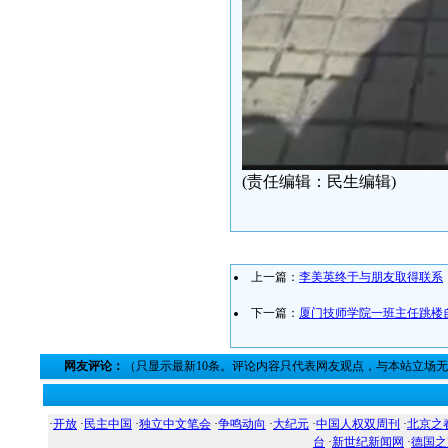
(责任编辑：民生编辑)
上一篇：
李美英终于与朋友取得联系
下一篇：
厦门技师学院一班主任跳楼
网友评论：
（只显示最新10条。评论内容只代表网友观点，与本站立场
·
开放
·
民主中国
·
独立中文笔会
·
争鸣动向
·
大纪元
·
中国人权双周刊
·
北京之
台
·
新世纪新闻网
·
德国之