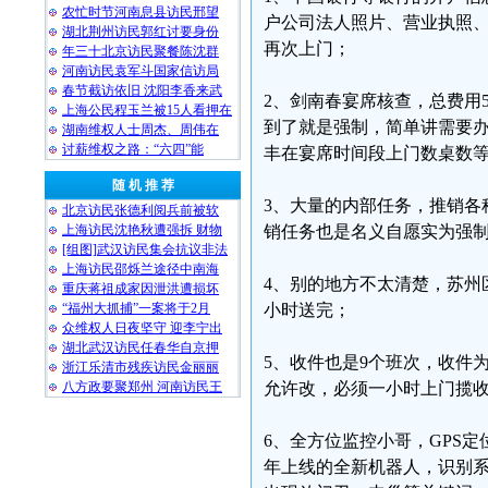
农忙时节河南息县访民邢望
户公司法人照片、营业执照
湖北荆州访民郭红讨要身份
再次上门；
年三十北京访民聚餐陈沈群
河南访民袁军斗国家信访局
春节截访依旧 沈阳李香来武
2、剑南春宴席核查，总费用
上海公民程玉兰被15人看押在
到了就是强制，简单讲需要
湖南维权人士周杰、周伟在
讨薪维权之路：“六四”能
丰在宴席时间段上门数桌数
随 机 推 荐
3、大量的内部任务，推销各
北京访民张德利阅兵前被软
上海访民沈艳秋遭强拆 财物
销任务也是名义自愿实为强
[组图]武汉访民集会抗议非法
上海访民邵烁兰途径中南海
4、别的地方不太清楚，苏州
重庆蒋祖成家因泄洪遭损坏
“福州大抓捕”一案将于2月
小时送完；
众维权人日夜坚守 迎李宁出
湖北武汉访民任春华自京押
5、收件也是9个班次，收件
浙江乐清市残疾访民金丽丽
八方政要聚郑州 河南访民王
允许改，必须一小时上门揽
6、全方位监控小哥，GPS
年上线的全新机器人，识别