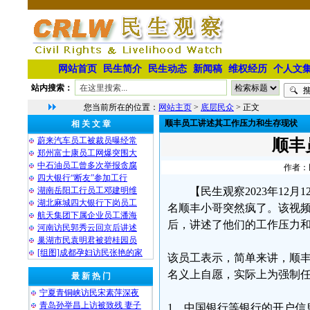
网站首页
民生简介
民生动态
新闻稿
维权经历
个人文
站内搜索：
您当前所在的位置：
网站主页
>
底层民众
> 正文
顺丰员工讲述其工作压力和生存现状
相 关 文 章
蔚来汽车员工被裁员曝经常
顺丰
郑州富士康员工网爆突围大
中石油员工曾多次举报贪腐
作者：民
四大银行“断友”参加工行
湖南岳阳工行员工邓建明维
【民生观察2023年12月
湖北麻城四大银行下岗员工
名顺丰小哥突然疯了。该视
航天集团下属企业员工潘海
后，讲述了他们的工作压力
河南访民郭秀云回京后讲述
巢湖市民袁明君被碧桂园员
[组图]成都孕妇访民张艳的家
该员工表示，简单来讲，顺
名义上自愿，实际上为强制
最 新 热 门
宁夏青铜峡访民宋素萍深夜
青岛孙举昌上访被致残 妻子
1、中国银行等银行的开户信