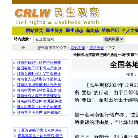
网站首页
民生简介
民生动态
新闻稿
维权经历
个人文
站内搜索：
您当前所在的位置：
网站主页
>
底层民众
> 正文
全国各地河南银行储户掀起一场“要饭”
相 关 文 章
河南村镇银行储户讲述被非
全国各
全国各地工行下岗人员参加
河南女孩叶婷为父申冤被逼
作者：民
河南老人疫情期劳作被押送
河南洛阳城管进小区强收居
【民生观察2024年1
河南村民举报村官弄虚作假
所“要饭”的行动。由于目前
河南维权人李三虎遭绑架失
所“要饭”。而派出所出于维
河南胡醒爱被拘 女儿被关敬
断友彭真爱上访十多年屡遭
河南晋国庆去世 家中被断电
据一名河南银行储户称，“去
所要饭的理由是，当地派出
最 新 热 门
宁夏青铜峡访民宋素萍深夜
青岛孙举昌上访被致残 妻子
施坚坚、欧阳云、胡卫明三名