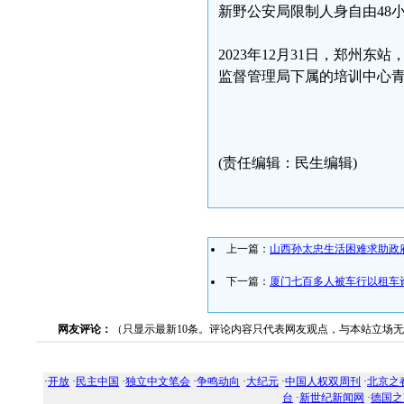
新野公安局限制人身自由48
2023年12月31日，郑州
监督管理局下属的培训中心
(责任编辑：民生编辑)
上一篇：
山西孙太忠生活困难求助政
下一篇：
厦门七百多人被车行以租车
网友评论：
（只显示最新10条。评论内容只代表网友观点，与本站立场
·
开放
·
民主中国
·
独立中文笔会
·
争鸣动向
·
大纪元
·
中国人权双周刊
·
北京之
台
·
新世纪新闻网
·
德国之