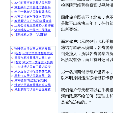
农忙时节河南息县访民邢望
检察院邢维菁检察官以寻衅
湖北荆州访民郭红讨要身份
年三十北京访民聚餐陈沈群
河南访民袁军斗国家信访局
因此储户既去不了北京，也
春节截访依旧 沈阳李香来武
是取不出来快三年了，任何
上海公民程玉兰被15人看押在
出所要饭。
湖南维权人士周杰、周伟在
讨薪维权之路：“六四”能
面对储户出示的银行卡和手
随 机 推 荐
冻结存款表示愤慨，各省警
张唯楚出行办事火车站被截
[组图]天津访民集体签名抗议
到处撞人，所以各省警察力
重庆市石柱县残疾人马世余
出所就管饭，而且有时还可以
[图文]武汉市下放返城人员的
山东淄博访民崔兰香诉公安
武汉近百访民报名参加电视
另一名河南银行储户也表示，
黑龙江农垦访民韩富英、韩
以不明原因违法冻结银联卡
湖南被关“黑监狱”的访民
甘肃访民孙金秀北京公安局
湖北枣阳市访民向金元被软
我们储户每天都可以在手机银
河南政府不给任何书面理由
是被谁冻结的。”