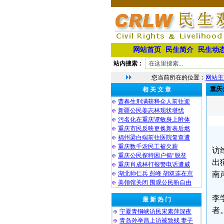
网站首页
民生简介
民生动
站内搜索：
您当前所在的位置：
网站主
重庆
相 关 文 章
曹春生刑满获释众人前往迎
新疆公民姜志林现状堪忧
污名化在重庆谭敏身上附体
重庆市民反映更换新表后燃
福州梁白端前往医院复查遭
重庆数千农民工被欠薪
访
重庆公民探特困户揭“脱贫
出
重庆肖成林打报警电话遭威
湖北帅仁兵 彭峰 胡双连在京
南
美领馆关闭 围观公民盼自由
李
最 新 热 门
者
宁夏青铜峡访民宋素萍深夜
青岛孙举昌上访被致残 妻子