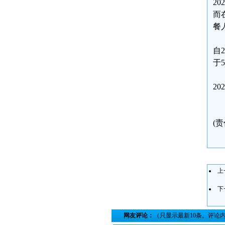
2
而
餐
自
于
2
(
上
下
网友评论：
（只显示最新10条。评论