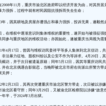
在2008年11月，重庆市渝北区政府即以经济开发为由，对其所
暴力强拆，过程中就有村民因阻抗强拆而失去生命；
013年，因其耕地及房屋亦遭强占和暴力强拆，投诉无果，遂毅然
后，在维权中逐渐意识到集体维权的重要性，遂开始与被强征强
共同参与重庆地区的维权活动；亦因如此，遂被重庆当局视为需
021年4月17日，曾因与维权访民姜祥平等多人集体到北京信访，
、非法暴力征地、股权纠纷以及公安不作为等诉求。4月20日，
员截访，并于次日被遣返原籍；同年5月12日，因其等重庆访民共
，并在北京偶遇合影留恋，当晚即被北京市府右街派出所警方带
狱关押；
022年2月23日，其再次突遭重庆市渝北区警方带走，次日被以涉
市渝北区看守所；同年3月29日，又被渝北区检察院以涉嫌“故意
一年半，于2024年3月出狱。