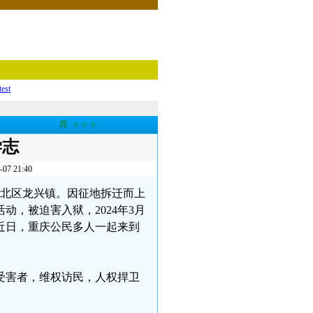
test
荐
★★★
学志
 21:40
庆渝北区龙兴镇。因征地拆迁而上
，被迫害入狱，2024年3月
近日，重庆公民多人一起来到
拆受害者，维权访民，人权捍卫