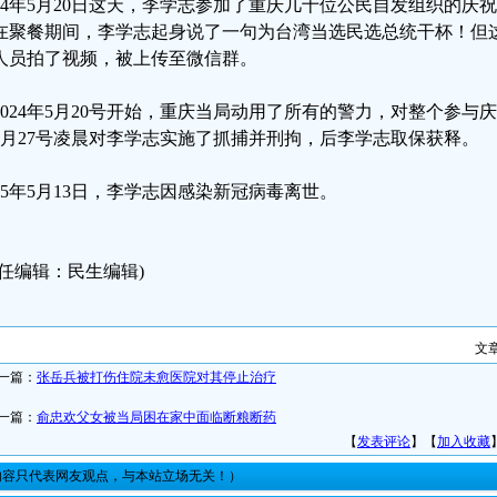
024年5月20日这天，李学志参加了重庆几十位公民自发组织的
在聚餐期间，李学志起身说了一句为台湾当选民选总统干杯！但
人员拍了视频，被上传至微信群。
2024年5月20号开始，重庆当局动用了所有的警力，对整个参
5月27号凌晨对李学志实施了抓捕并刑拘，后李学志取保获释。
025年5月13日，李学志因感染新冠病毒离世。
责任编辑：民生编辑)
文
一篇：
张岳兵被打伤住院未愈医院对其停止治疗
一篇：
俞忠欢父女被当局困在家中面临断粮断药
【
发表评论
】【
加入收藏
内容只代表网友观点，与本站立场无关！）