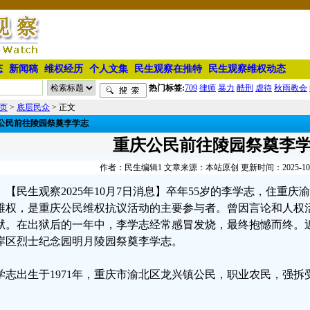
态
新闻稿
维权经历
个人文集
民生观察在推特
民生观察维权动态
热门标签:
709
律师
暴力
酷刑
虐待
秋雨教会
页
>
底层民众
> 正文
公民前往陵园祭奠李学志
重庆公民前往陵园祭奠李
作者：民生编辑1 文章来源：本站原创 更新时间：2025-10-07
【民生观察2025年10月7日消息】卒年55岁的李学志，住重
维权，是重庆公民维权抗议活动的主要参与者。曾因言论和人权活动
狱。在出狱后的一年中，李学志经常感冒发烧，最终抱憾而终。
岸区烈士纪念园明月陵园祭奠李学志。
学志出生于1971年，重庆市渝北区龙兴镇公民，职业农民，强
。