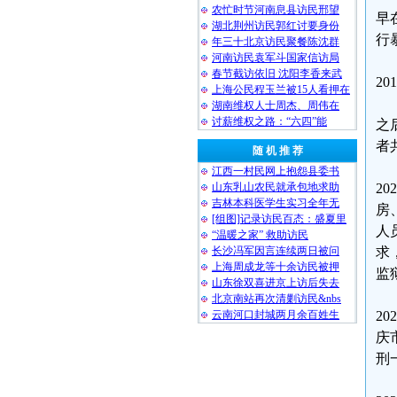
农忙时节河南息县访民邢望
早
湖北荆州访民郭红讨要身份
行
年三十北京访民聚餐陈沈群
河南访民袁军斗国家信访局
春节截访依旧 沈阳李香来武
2
上海公民程玉兰被15人看押在
湖南维权人士周杰、周伟在
讨薪维权之路：“六四”能
之
者
随 机 推 荐
江西一村民网上抱怨县委书
山东乳山农民就承包地求助
2
吉林本科医学生实习全年无
房
[组图]记录访民百态：盛夏里
人
“温暖之家” 救助访民
长沙冯军因言连续两日被问
求
上海周成龙等十余访民被押
监
山东徐双喜进京上访后失去
北京南站再次清剿访民&nbs
云南河口封城两月余百姓生
2
庆
刑