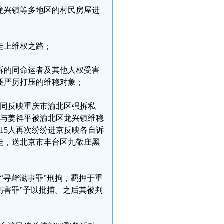
居龙兴镇等多地区的村民房屋进
走上维权之路；
拆的同命运者及其他人权受害
要严厉打压的维稳对象；
共同反映重庆市渝北区强拆私
其与姜祥平被渝北区龙兴镇维稳
15人再次纷纷进京反映各自诉
走，送北京市丰台区九敬庄黑
嫌“寻衅滋事罪”刑拘，羁押于重
伤害罪”予以批捕。之后其被判