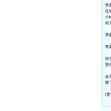
李
住
小
何
李
李
何
受
会
留
(