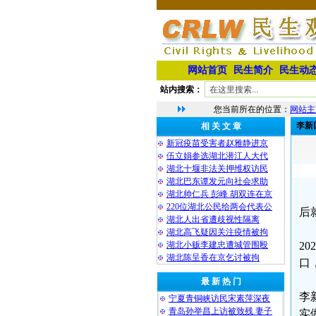
网站首页
民生简介
民生动
站内搜索：
您当前所在的位置：
网站主
李新
相 关 文 章
新冠疫苗受害者赵雅静进京
伍立娟参选湖北潜江人大代
湖北十堰非法关押维权访民
湖北巴东谭发元向社会求助
湖北帅仁兵 彭峰 胡双连在京
220位湖北公民给两会代表公
后
湖北人出省遭歧视性隔离
湖北高飞疑因关注疫情被拘
湖北小贩李建忠遭城管围殴
2
湖北陈呈香在京乞讨被拘
口
最 新 热 门
李
宁夏青铜峡访民宋素萍深夜
青岛孙举昌上访被致残 妻子
实