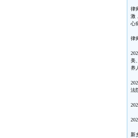
律
激
心
律
2
美
养
2
法
2
2
新