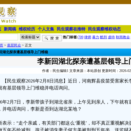
态
新闻稿
维权经历
个人文集
民生观察在推特
民生观察维权动态
热门标签:
709
律师
暴力
酷刑
虐待
秋雨教会
页
>
底层民众
> 正文
回湖北探亲遭基层领导上门维稳
李新回湖北探亲遭基层领导上
作者：民生编辑1 文章来源：本站原创 更新时间：2026-02-08
【民生观察2026年2月8日消息】近日，河南辉县疫苗受害家
就有基层领导上门维稳并电话询问。
026年2月7日，李新带孩子到湖北省亲，上午见到亲人，下午就有
，并电话询问，李新是否到达湖北某地？
新表示：“走个亲戚，有关部门都这么‘重视’，却不真正重视解
做五年不给减刑，孩子被消失妻子何方美被判刑五年半，送监狱