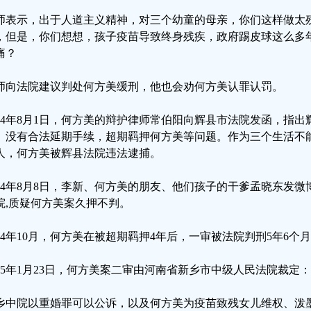
师表示，出于人道主义精神，对三个幼童的母亲，你们这样做太
，但是，你们想想，孩子疫苗导致终身残疾，政府踢皮球这么多
痛？
师向法院建议判处何方美缓刑，他也会劝何方美认罪认罚。
024年8月1日，何方美的辩护律师常伯阳向辉县市法院发函，指
、没有合法延期手续，超期羁押何方美等问题。作为三个生活不
人，何方美被辉县法院违法逮捕。
024年8月8日，李新、何方美的朋友、他们孩子的干爹孟晓东发
院,质疑何方美案久押不判。
024年10月，何方美在被超期羁押4年后，一审被法院判刑5年6个月
025年1月23日，何方美案二审由河南省新乡市中级人民法院裁定
乡中院以重婚罪可以公诉，以及何方美为疫苗致残女儿维权、泼