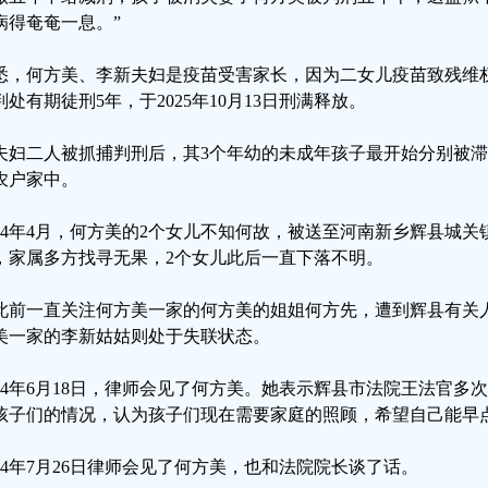
病得奄奄一息。”
悉，何方美、李新夫妇是疫苗受害家长，因为二女儿疫苗致残维
判处有期徒刑5年，于2025年10月13日刑满释放。
夫妇二人被抓捕判刑后，其3个年幼的未成年孩子最开始分别被
农户家中。
024年4月，何方美的2个女儿不知何故，被送至河南新乡辉县城
，家属多方找寻无果，2个女儿此后一直下落不明。
此前一直关注何方美一家的何方美的姐姐何方先，遭到辉县有关
美一家的李新姑姑则处于失联状态。
024年6月18日，律师会见了何方美。她表示辉县市法院王法官
孩子们的情况，认为孩子们现在需要家庭的照顾，希望自己能早
024年7月26日律师会见了何方美，也和法院院长谈了话。