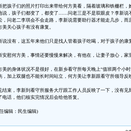
新把孩子们的照片打印出来带给何方美看，隔着玻璃和铁栅栏，
地说，孩子们都变了，都变了……问老三是不是双眼皮？李新说
松，问老二李琪会不会走路，李新说需要助行器才能走几步，而
方美关心孩子有没有康复。
新说没有，这五年来他们只是找人管着孩子吃喝，对于孩子的康
新安慰何方美，事情还要慢慢来解决，有他在，让妻子放心，家
方美的身体状况不是很好，在新乡看守所每天晚上“值班两个小时
伤，加上双腿也不能长时间站立，何方美让李新跟看守所领导反
见结束，李新到看守所服务大厅跟工作人员反映了一下，没有见
了电话，他们核实完情况后会给他答复。
责任编辑：民生编辑)