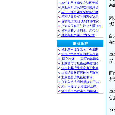
农忙时节河南息县访民邢望
亲
湖北荆州访民郭红讨要身份
年三十北京访民聚餐陈沈群
河南访民袁军斗国家信访局
据
春节截访依旧 沈阳李香来武
被
上海公民程玉兰被15人看押在
湖南维权人士周杰、周伟在
讨薪维权之路：“六四”能
自
在
随 机 推 荐
湖北巴东谭发元向社会求助
河南访民袁军斗国家信访局
2
两会临近——国家信访局集
踪
北京警方今晨拦截抓捕访民
河南郏县访民李晓贞五中全
上海访民林继亮被关押致重
而
北京查抄访民饭馆 传有
方
官商勾结搞强拆 黑龙江尹桂
邓小平故乡 大搞腐败工程
湖南驻京办截访人员猛敲门
2
心
2