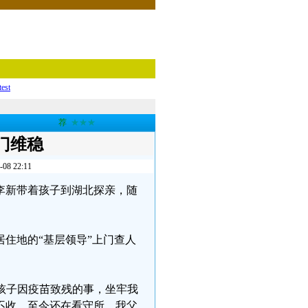
test
荐
★★★
门维稳
 22:11
长李新带着孩子到湖北探亲，随
居住地的“基层领导”上门查人
决孩子因疫苗致残的事，坐牢我
不收，至今还在看守所，我父