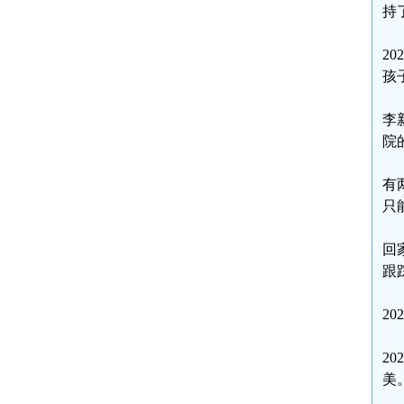
持
2
孩
李
院
有
只
回
跟踪
2
2
美