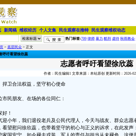
态
新闻稿
维权经历
个人文集
民生观察在推特
民生观察维权动态
热门标签:
709
律师
暴力
酷刑
虐待
秋雨教会
页
>
底层民众
> 正文
者呼吁看望徐欣蕊
志愿者呼吁看望徐欣蕊
作者：民生编辑1 文章来源：本站原创 更新时间：2026-02-11
捍卫合法权益，坚守初心使命
位市民朋友、在场的各位同仁：
家好！
气迎小年，我们退役老兵及公民代理人，今天与战友、群众志愿
，看望慰问徐欣蕊，也带着坚守的初心与正义的诉求，在此发声
护家国安宁，如今褪去戎装，军人的责任与担当从未褪色，这便是