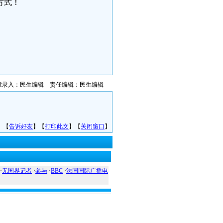
方式！
章录入：民生编辑 责任编辑：民生编辑
】【
告诉好友
】【
打印此文
】【
关闭窗口
】
·
无国界记者
·
参与
·
BBC
·
法国国际广播电