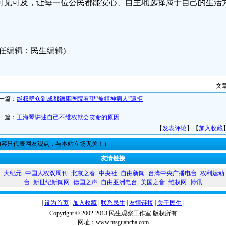
可见可及，让每一位公民都能安心、自主地选择属于自己的生活
责任编辑：民生编辑)
文
一篇：
维权群众到成都德康医院看望“被精神病人”遭拒
一篇：
王海琴讲述自己不维权就会丧命的原因
【
发表评论
】【
加入收藏
内容只代表网友观点，与本站立场无关！）
友情链接
·
大纪元
·
中国人权双周刊
·
北京之春
·
中央社
·
自由新闻
·
台湾中央广播电台
·
权利运动
台
·
新世纪新闻网
·
德国之声
·
自由亚洲电台
·
美国之音
·
维权网
·
博讯
|
设为首页
|
加入收藏
|
联系民生
|
友情链接
|
关于民生
|
Copyright © 2002-2013 民生观察工作室 版权所有
网址：www.msguancha.com