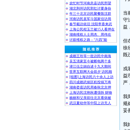
农忙时节河南息县访民邢望
湖北荆州访民郭红讨要身份
当
年三十北京访民聚餐陈沈群
河南访民袁军斗国家信访局
守
春节截访依旧 沈阳李香来武
益
上海公民程玉兰被15人看押在
湖南维权人士周杰、周伟在
讨薪维权之路：“六四”能
但
徐
随 机 推 荐
既
成都王玲等一批访民中南海
吴五清家至今被断电两个多
潜江伍立娟自述十九大期间
戎
世界互联网大会前夕 访民顾
益
[组图]上海访民六十余人上访
四川成都武侯区机投镇万寿
严
湖南娄底访民周春秋北京押
上海访民沈艳秋遭强拆 财物
我
杨丽和父亲前往北京看病被
武汉夏幼华等中院上访无人
规
妥
我