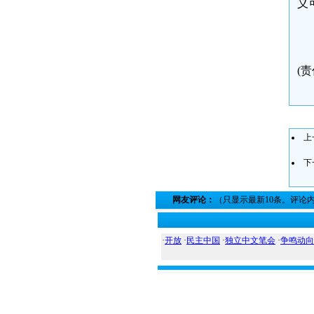
义
(
上
下
网友评论：
（只显示最新10条。评论
·
开放
·
民主中国
·
独立中文笔会
·
争鸣动向