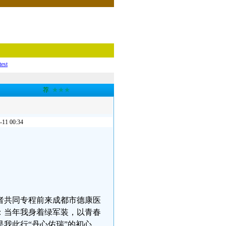
test
荐
★★★
 00:34
者共同专程前来成都市德康医
：当年我身着绿军装，以青春
我此行“丹心佑瑞”的初心。