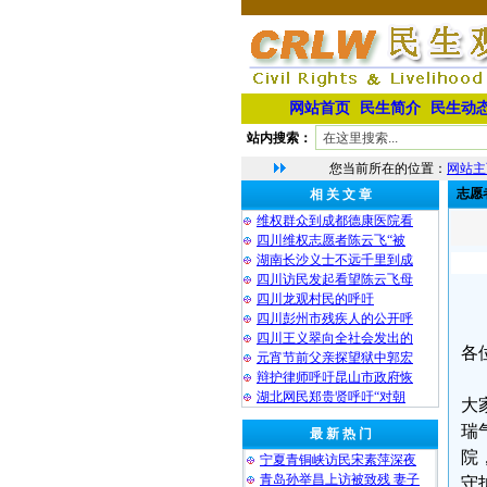
网站首页
民生简介
民生动
站内搜索：
您当前所在的位置：
网站主
志愿
相 关 文 章
维权群众到成都德康医院看
四川维权志愿者陈云飞“被
湖南长沙义士不远千里到成
四川访民发起看望陈云飞母
四川龙观村民的呼吁
四川彭州市残疾人的公开呼
四川王义翠向全社会发出的
各
元宵节前父亲探望狱中郭宏
辩护律师呼吁昆山市政府恢
湖北网民郑贵贤呼吁“对朝
大
瑞
最 新 热 门
院
宁夏青铜峡访民宋素萍深夜
青岛孙举昌上访被致残 妻子
守