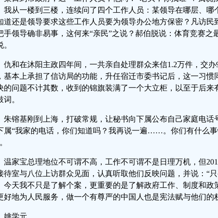
。我从一楼到三楼，连续问了四个工作人员：某领导在哪层、哪
知道还是领导要求这些工作人员要为领导办公地方保密？凡访民
把手领导确非易事，这何来“亲民”之说？郝伯脱说：体育竞赛之
说。
仇和在沐阳主政四年间，一共亲自处理群众来信1.2万件，交办9
，基本上承担了信访局的功能，升任宿迁市委书记后，这一习惯
决的问题不计其数，收到的锦旗装满了一个大立柜，以至于后来
鼓词。
朱镕基刚到上海，打破常规，让秘书向下属公布自己家庭电话
下属“我家的电话，你们知道吗？我再说一遍……。你们有什么
”。
温家宝总理地位不可谓不高，工作不可谓不是日理万机，但201
接待室与八位上访群众见面，认真听取他们反映问题，并说：“
。今天我不只是了解个案，更重要的是了解政府工作、制度和政
更好地为人民服务，做一个有尊严的中国人也是宪法赋与他们的
姚学元