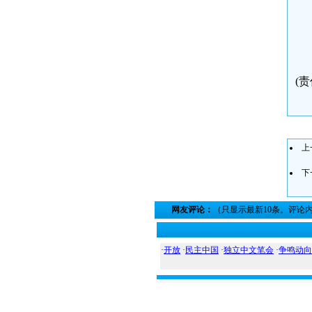
(责
上
下
网友评论：
（只显示最新10条。评论
·
开放
·
民主中国
·
独立中文笔会
·
争鸣动向