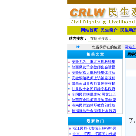
网站首页
民生简介
民生动
站内搜索：
您当前所在的位置：
网站主
姚学
相 关 文 章
安徽无为、淮北再现教师集
陕西爆发千余教师集会请愿
安徽宿松大批教师集体讨薪
安徽铜陵教师上访被监视稳
陕西蓝田县教师集体拉横幅
甘肃数十名民师静宁县政府
全国民师联属维权 黑龙江五
陕西百余民师声援陈彦华 家
湖南民师满慧琴教育部维权
被指操纵千余民师上访 陕西
了
最 新 热 门
浙江民师代表徐玉林报料民
北京、江西、江苏民办代课