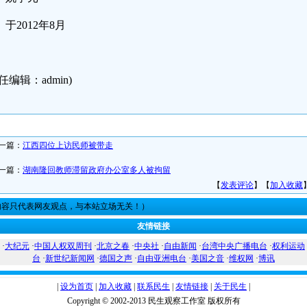
于2012年8月
任编辑：admin)
一篇：
江西四位上访民师被带走
一篇：
湖南隆回教师滞留政府办公室多人被拘留
【
发表评论
】【
加入收藏
内容只代表网友观点，与本站立场无关！）
友情链接
·
大纪元
·
中国人权双周刊
·
北京之春
·
中央社
·
自由新闻
·
台湾中央广播电台
·
权利运动
台
·
新世纪新闻网
·
德国之声
·
自由亚洲电台
·
美国之音
·
维权网
·
博讯
|
设为首页
|
加入收藏
|
联系民生
|
友情链接
|
关于民生
|
Copyright © 2002-2013 民生观察工作室 版权所有