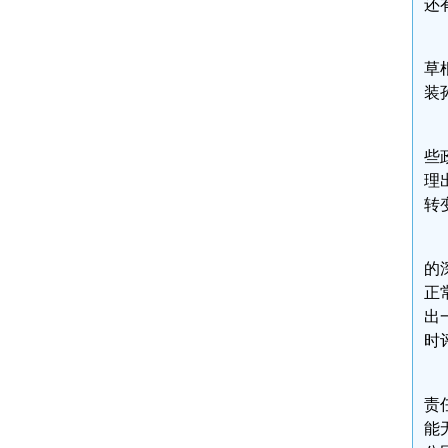
还
草
装
些
理
转
的
正
出
时
责
能