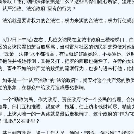
民采取上述行动的法律依据是什么？这些官僚们随心所欲、滥用
、从严治政、法治政府”应有的行为？
法治就是要讲权力的合法性；权力来源的合法性；权力行使规
。
5月2日下午5点左右，几位女访民在宜城市政府三楼楼梯口，
区的女访民翟如芝百般辱骂，当时雷河社区的访民罗芝秀便对他
，“政策、法律”水平都很高，有话就好好跟她说，不要骂她。这
罗抱住并将她摔倒，又拖又打，把罗的西服也拖烂了。在旁的女
的、畜生不如的共产党的败类的流氓行为，也参与进来打他，他
如果是一个“从严治政”的“法治政府”，就应对这个共产党的败
党的形象，在群众中给政府造成恶劣影响。
一个“勤政为民、作为政府、责任政府”对一个公民的合理、合
领导、部门互相推诿、踢皮球、拖延，使上访者钱财耗尽、精疲
押，上访人唯一的一条路就是最后走极端了。这个政府的“作为”在
？“勤政”又在哪里？
某日到市政府，遇一工作人员，他问：“老头，你找谁”？我说