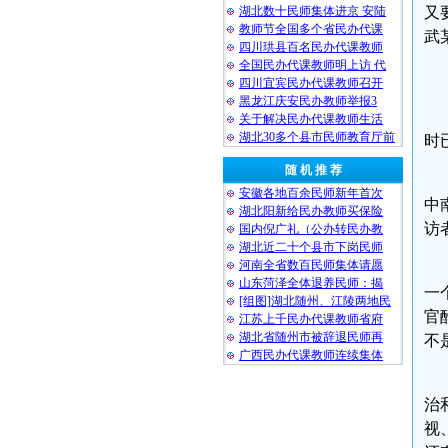
湖北数十民师集体进京 安陆
又
教师节全国多个省民办代课
武
四川珙县百名民办代课教师
全国民办代课教师明上访 代
四川宜宾民办代课教师召开
黑龙江庆安民办教师举报3
关于解决民办代课教师生活
湖北30多个县市民师教育厅前
时
随 机 推 荐
安徽各地百余民师新年首次
中
湖北阳新给民办教师买保险
访
国内倪广礼（公办转民办教
湖北近二十个县市下岗民师
河南全省数百民师集体请愿
山东菏泽全体退养民师：揭
一
[组图]湖北随州、江陵两地民
官
江苏上千民办代课教师省府
湖北省随州市被辞退民师再
不
广西民办代课教师连续集体
治
视