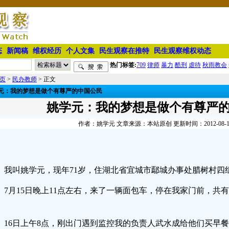
态
新闻稿
维权经历
个人文集
民生观察在推特
民生观察维权动态
热门标签:
709
律师
暴力
酷刑
虐待
秋雨教会
页
>
民办教师
> 正文
元：我的梦想是做个有尊严的中国公民
姚学元：我的梦想是做个有尊严
作者：姚学元 文章来源：本站原创 更新时间：2012-08-13 
我叫姚学元，现年71岁，住湖北省宜城市鄢城办事处腊树村四
7月15日晚上11点左右，来了一辆面包车，停在我家门前，共有
。
16日上午8点，刚出门遇到监控我的负责人武水成给他们买早