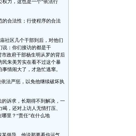
公权力，这也是一个“依法行
范的合法性；行使程序的合法
白庙社区几个干部到后，对他们
们说：你们接访的都是干
时市政府干部杨生明从罗的背后
访民朱美芳实在看不过这个暴
怕事情闹大了，才急忙逃窜。
类依法严惩，以免他继续破坏执
法的诉求，长期得不到解决，一
力竭，还对上访人无情打压、
哪里？“责任”在什么地
找某领导，他说那要看你运气