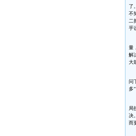
了
不
二
乎
量
解
大
问
多
局
决
而