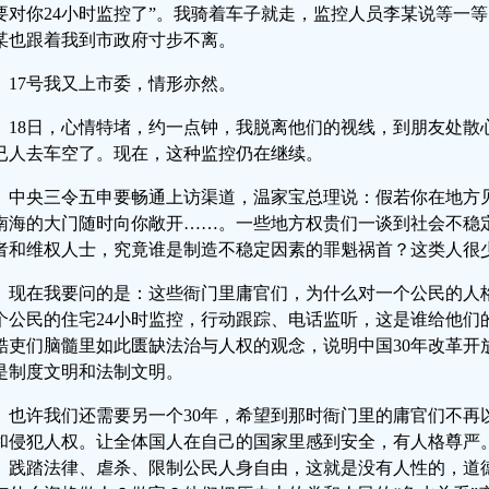
要对你24小时监控了”。我骑着车子就走，监控人员李某说等一
某也跟着我到市政府寸步不离。
17号我又上市委，情形亦然。
18日，心情特堵，约一点钟，我脱离他们的视线，到朋友处散心
已人去车空了。现在，这种监控仍在继续。
中央三令五申要畅通上访渠道，温家宝总理说：假若你在地方
南海的大门随时向你敞开……。一些地方权贵们一谈到社会不稳
者和维权人士，究竟谁是制造不稳定因素的罪魁祸首？这类人很少
现在我要问的是：这些衙门里庸官们，为什么对一个公民的人
个公民的住宅24小时监控，行动跟踪、电话监听，这是谁给他们
酷吏们脑髓里如此匮缺法治与人权的观念，说明中国30年改革开
是制度文明和法制文明。
也许我们还需要另一个30年，希望到那时衙门里的庸官们不再
和侵犯人权。让全体国人在自己的国家里感到安全，有人格尊严
、践踏法律、虐杀、限制公民人身自由，这就是没有人性的，道