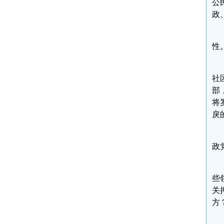
公
政
性
社
部
将
戾
政
些
关
方