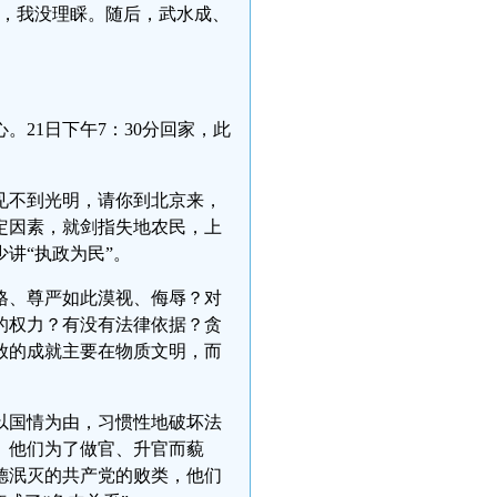
等，我没理睬。随后，武水成、
。21日下午7：30分回家，此
见不到光明，请你到北京来，
定因素，就剑指失地农民，上
讲“执政为民”。
格、尊严如此漠视、侮辱？对
的权力？有没有法律依据？贪
放的成就主要在物质文明，而
以国情为由，习惯性地破坏法
。他们为了做官、升官而藐
德泯灭的共产党的败类，他们