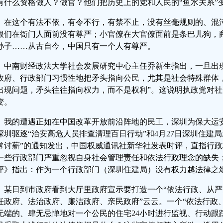
有什么资格做人？做官？他们把历史上的党和人民的“鱼水关系”变
在这个有法不依，有令不行，有禁不止，没有丝毫规则的、混
根们在衙门人面前没有尊严；小官僚在大官僚面前是条巴儿狗，
孙子……从古自今，中国只有一个人有尊严。
中南财经政法大学社会发展研究中心主任乔新生指出，一旦出
政府、行政部门习惯性地把矛头指向公民，尤其是社会特殊群体
出现问题，矛头往往指向权力，而不是权利”。这说明执政党对
变。
我的遭遇正如在中国改革开放前沿阵地的民工，深圳为保大运安全
深圳驱逐“治安高危人员排查清理百日行动”和4月27日深圳住建
常讨薪”的通知发出，中国权威通讯社新华社发表时评，直指行政权
一些行政部门严重忽视自身社会管理责任和依法行政理念的缺失
评》指出：作为一个行政部门（深圳住建局）没有权力越法律之俎
某日到市政府看到大厅里政府宣示要打造一个“依法行政、从
任政府、法治政府、廉洁政府、亲民政府”云云。一个“依法行政
无端的、肆无忌惮地对一个公民的住宅24小时进行监视、行动跟